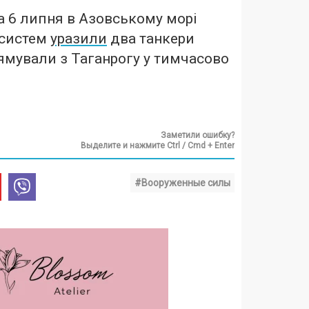
на 6 липня в Азовському морі
 систем
уразили
два танкери
рямували з Таганрогу у тимчасово
Заметили ошибку?
Выделите и нажмите Ctrl / Cmd + Enter
#Вооруженные силы