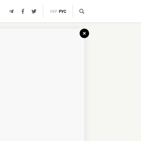
УКР
РУС