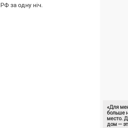
 РФ за одну ніч.
«Для ме
больше н
место. 
дом — э