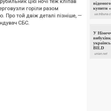
убильник цієї ночі теж кліпав
ерговузли горіли разом
ю. Про той двіж деталі пізніше, —
ндувач СБС.