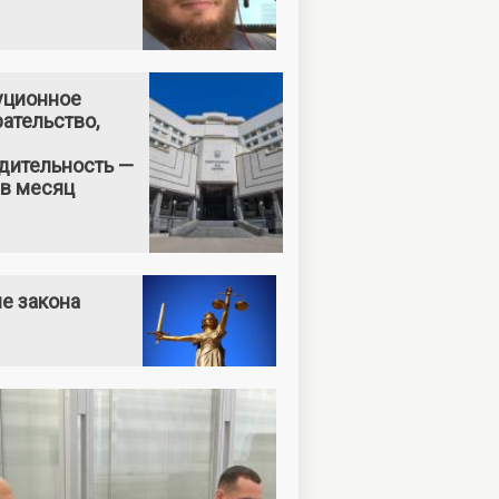
уционное
ательство,
дительность —
 в месяц
е закона