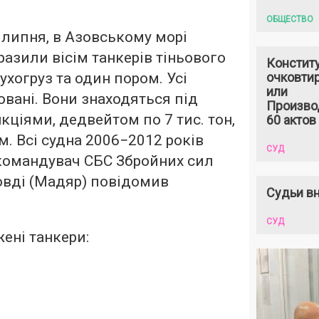
ОБЩЕСТВО
7 липня, в Азовському морі
разили вісім танкерів тіньового
Констит
сухогруз та один пором. Усі
очковтир
или
овані. Вони знаходяться під
Произво
ціями, дедвейтом по 7 тис. тон,
60 актов
. Всі судна 2006−2012 років
СУД
 командувач СБС Збройних сил
овді (Мадяр) повідомив
Судьи вн
СУД
ені танкери: