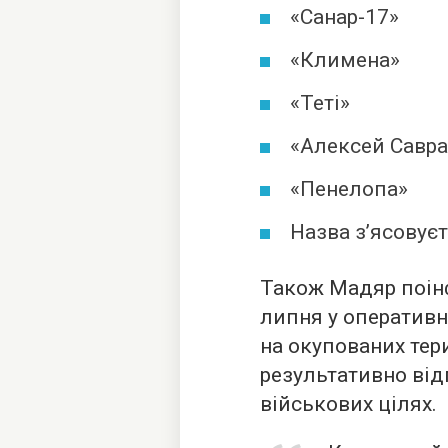
«Санар-17»
«Климена»
«Теті»
«Алексей Савра
«Пенелопа»
Назва з’ясовуєт
Також Мадяр поінф
липня у оперативн
на окупованих тер
результативно від
військових цілях.