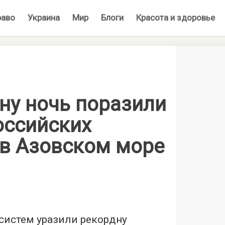
раво
Украина
Мир
Блоги
Красота и здоровье
ну ночь поразили
оссийских
 в Азовском море
систем уразили рекордну