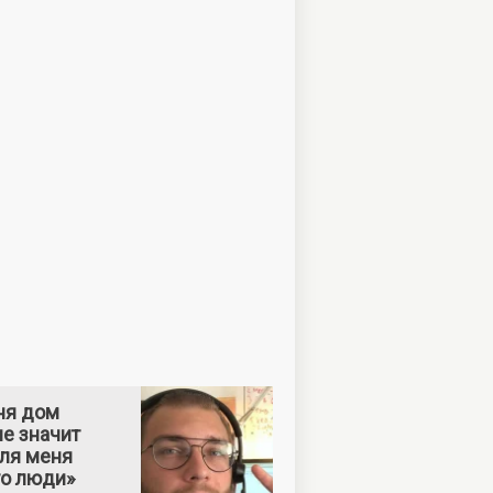
ня дом
е значит
Для меня
то люди»