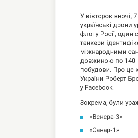
У вівторок вночі, 
українські дрони у
флоту Росії, один 
танкери ідентифік
міжнародними санк
довжиною по 140 м
побудови. Про це
України Роберт Бр
у Facebook.
Зокрема, були ураж
«Венера-3»
«Санар-1»