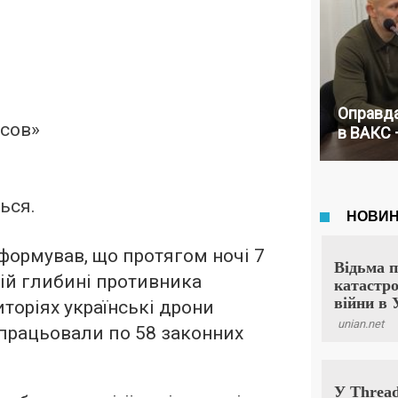
Оправда
сов»
в ВАКС 
ься.
ормував, що протягом ночі 7
ій глибині противника
иторіях українські дрони
працьовали по 58 законних