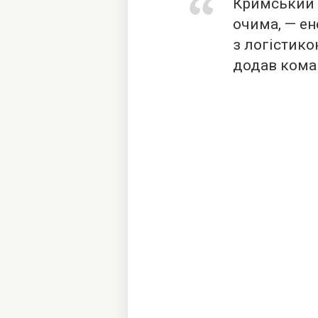
Кримський р
очима, — ен
з логістико
додав кома