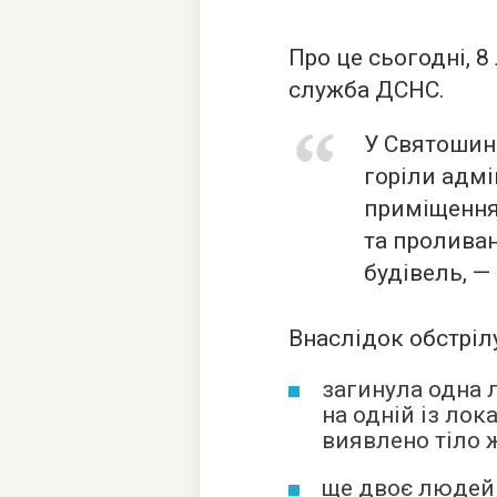
Про це сьогодні, 8
служба ДСНС.
У Святошин
горіли адмі
приміщення
та пролива
будівель, —
Внаслідок обстрілу
загинула одна 
на одній із ло
виявлено тіло 
ще двоє людей