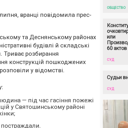
ОБЩЕСТВО
 липня, вранці повідомила прес-
Констит
очковтир
ському та Деснянському районах
или
Произво
ністративні будівлі й складські
60 актов
. Триває розбирання
СУД
ння конструкцій пошкоджених
 розповіли у відомстві.
Судьи вн
:
СУД
людина — під час гасіння пожежі
кацій у Святошинському районі
жінки;
 постраждали.