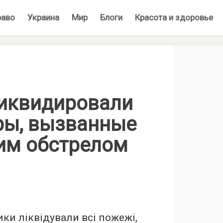
раво
Украина
Мир
Блоги
Красота и здоровье
ликвидировали
ры, вызванные
им обстрелом
ики ліквідували всі пожежі,