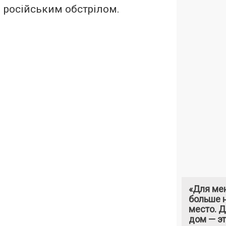
 російським обстрілом.
«Для ме
больше н
место. 
дом — э