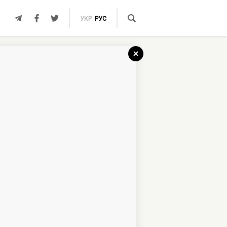
УКР
РУС