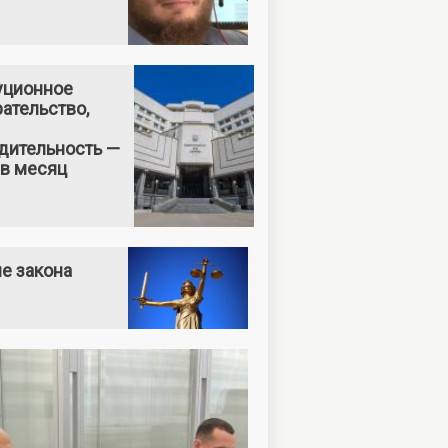
уционное
ательство,
дительность —
 в месяц
е закона