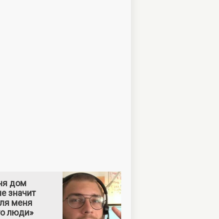
ня дом
е значит
Для меня
то люди»