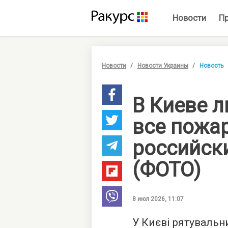
Новости
П
Новости
Новости Украины
Новость
В Киеве 
все пожа
российск
(ФОТО)
8 июл 2026, 11:07
У Києві рятувальн