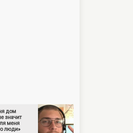
ня дом
е значит
Для меня
то люди»