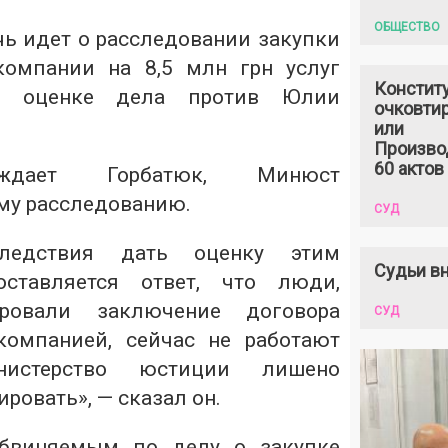
ОБЩЕСТВО
чь идет о расследовании закупки
компании на 8,5 млн грн услуг
Констит
й оценке дела против Юлии
очковтир
или
Произво
60 актов
рждает Горбатюк, Минюст
ому расследованию.
СУД
ледствия дать оценку этим
Судьи вн
оставляется ответ, что люди,
ровали заключение договора
СУД
компанией, сейчас не работают
истерство юстиции лишено
ровать», — сказал он.
обвиняемым по делу о закупке