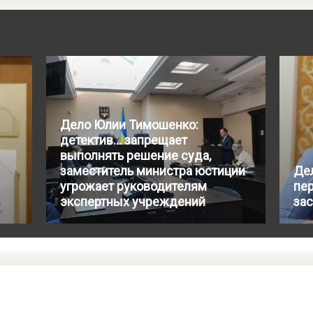
Дело Юлии Тимошенко:
детектив… запрещает
выполнять решение суда,
заместитель министра юстиции
Де
угрожает руководителям
пе
экспертных учреждений
за