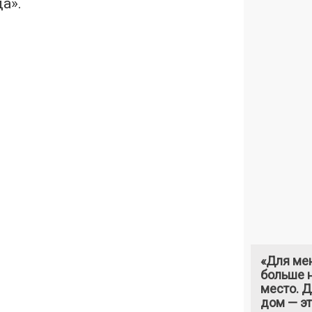
да
».
«Для ме
больше н
место. 
дом — э