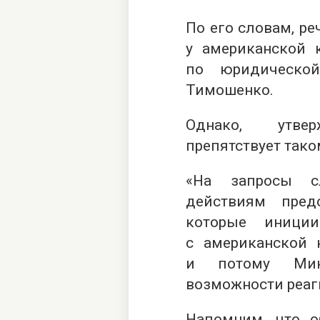
По его словам, ре
у американской 
по юридическо
Тимошенко.
Однако, утве
препятствует так
«На запросы с
действиям пред
которые иниции
с американской 
и потому Мин
возможности реаги
Напомним, что 