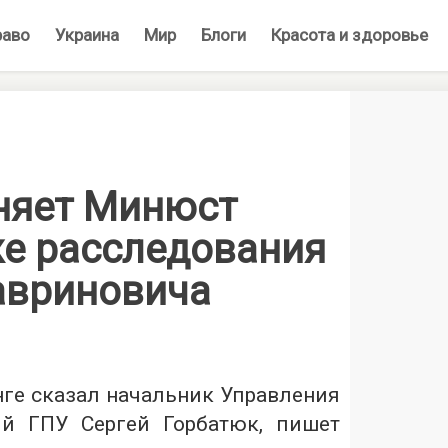
раво
Украина
Мир
Блоги
Красота и здоровье
няет Минюст
же расследования
авриновича
нге сказал начальник Управления
ий ГПУ Сергей Горбатюк, пишет