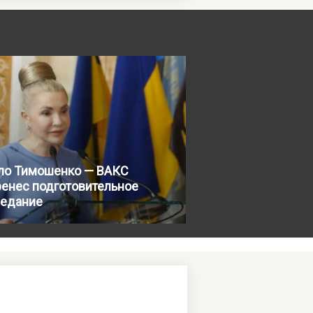
ло Тимошенко — ВАКС
ренес подготовительное
седание