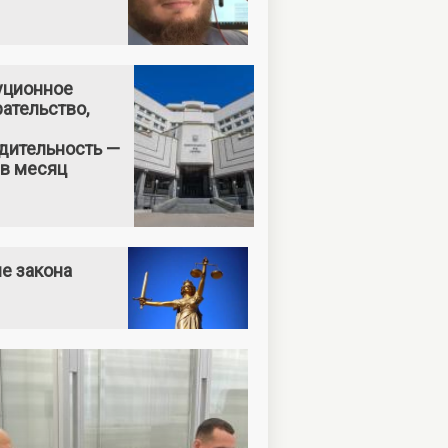
уционное
ательство,
дительность —
 в месяц
е закона