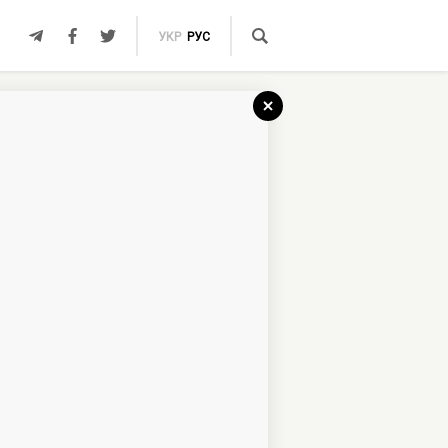
УКР
РУС