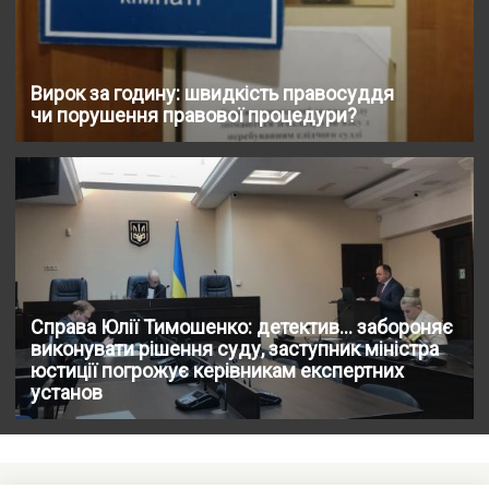
Вирок за годину: швидкість правосуддя
чи порушення правової процедури?
Справа Юлії Тимошенко: детектив… забороняє
виконувати рішення суду, заступник міністра
юстиції погрожує керівникам експертних
установ