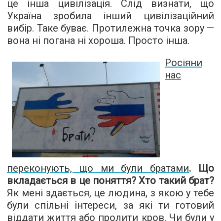
це інша цивілізація. Слід визнати, що
Україна зробила інший цивілізаційний
вибір. Таке буває. Протилежна точка зору —
вона ні погана ні хороша. Просто інша.
Росіяни
нас
переконують, що ми були братами
. Що
вкладається в це поняття? Хто такий брат?
Як мені здається, це людина, з якою у тебе
були спільні інтереси, за які ти готовий
віддати життя або пролити кров. Чи були у