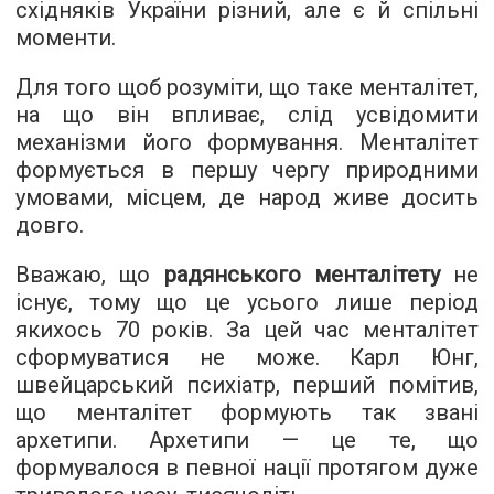
східняків України різний, але є й спільні
моменти.
Для того щоб розуміти, що таке менталітет,
на що він впливає, слід усвідомити
механізми його формування. Менталітет
формується в першу чергу природними
умовами, місцем, де народ живе досить
довго.
Вважаю, що
радянського менталітету
не
існує, тому що це усього лише період
якихось 70 років. За цей час менталітет
сформуватися не може. Карл Юнг,
швейцарський психіатр, перший помітив,
що менталітет формують так звані
архетипи. Архетипи — це те, що
формувалося в певної нації протягом дуже