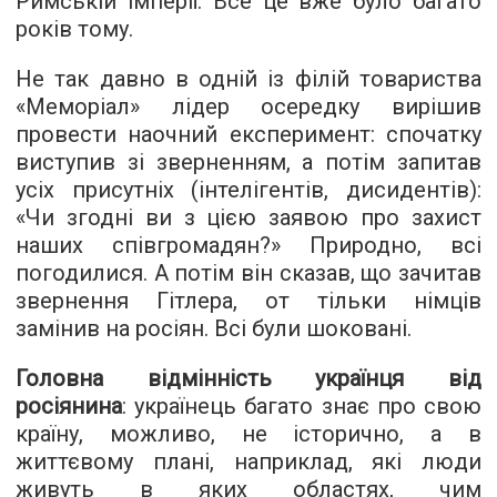
Римській імперії. Все це вже було багато
років тому.
Не так давно в одній із філій товариства
«Меморіал» лідер осередку вирішив
провести наочний експеримент: спочатку
виступив зі зверненням, а потім запитав
усіх присутніх (інтелігентів, дисидентів):
«Чи згодні ви з цією заявою про захист
наших співгромадян?» Природно, всі
погодилися. А потім він сказав, що зачитав
звернення Гітлера, от тільки німців
замінив на росіян. Всі були шоковані.
Головна відмінність українця від
росіянина
: українець багато знає про свою
країну, можливо, не історично, а в
життєвому плані, наприклад, які люди
живуть в яких областях, чим