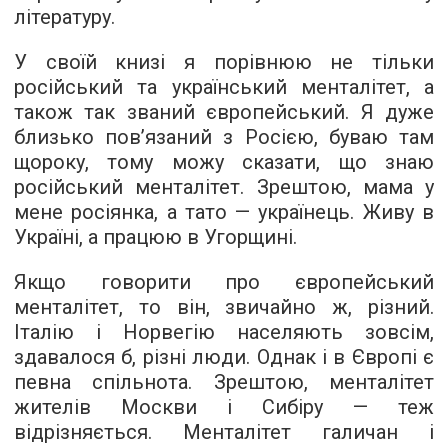
літературу.
У своїй книзі я порівнюю не тільки
російський та український менталітет, а
також так званий європейський. Я дуже
близько пов’язаний з Росією, буваю там
щороку, тому можу сказати, що знаю
російський менталітет. Зрештою, мама у
мене росіянка, а тато — українець. Живу в
Україні, а працюю в Угорщині.
Якщо говорити про європейський
менталітет, то він, звичайно ж, різний.
Італію і Норвегію населяють зовсім,
здавалося б, різні люди. Однак і в Європі є
певна спільнота. Зрештою, менталітет
жителів Москви і Сибіру — теж
відрізняється. Менталітет галичан і