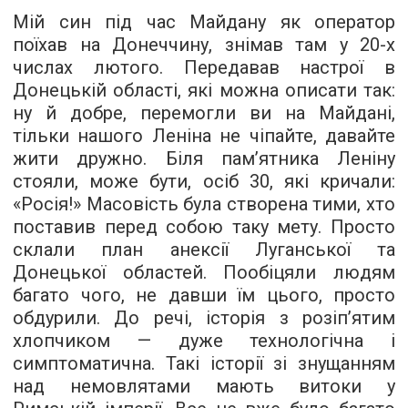
Мій син під час Майдану як оператор
поїхав на Донеччину, знімав там у 20-х
числах лютого. Передавав настрої в
Донецькій області, які можна описати так:
ну й добре, перемогли ви на Майдані,
тільки нашого Леніна не чіпайте, давайте
жити дружно. Біля пам’ятника Леніну
стояли, може бути, осіб 30, які кричали:
«Росія!» Масовість була створена тими, хто
поставив перед собою таку мету. Просто
склали план анексії Луганської та
Донецької областей. Пообіцяли людям
багато чого, не давши їм цього, просто
обдурили. До речі, історія з розіп’ятим
хлопчиком — дуже технологічна і
симптоматична. Такі історії зі знущанням
над немовлятами мають витоки у