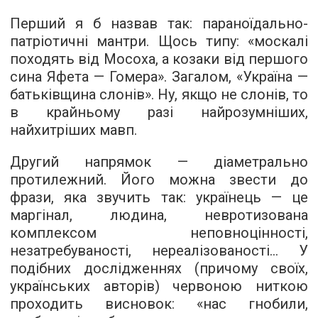
Перший я б назвав так: параноїдально-
патріотичні мантри. Щось типу: «москалі
походять від Мосоха, а козаки від першого
сина Яфета — Гомера». Загалом, «Україна —
батьківщина слонів». Ну, якщо не слонів, то
в крайньому разі найрозумніших,
найхитріших мавп.
Другий напрямок — діаметрально
протилежний. Його можна звести до
фрази, яка звучить так: українець — це
маргінал, людина, невротизована
комплексом неповноцінності,
незатребуваності, нереалізованості... У
подібних дослідженнях (причому своїх,
українських авторів) червоною ниткою
проходить висновок: «нас гнобили,