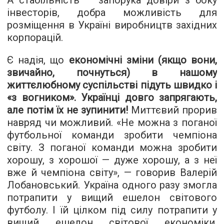
А стабільність — запорука довіри з боку
інвесторів, добра можливість для
розміщення в Україні виробництв західних
корпорацій.
Є надія, що
економічні зміни (якщо вони,
звичайно, почнуться) в нашому
життєлюбному суспільстві підуть швидко і
«з вогником». Українці довго запрягають,
але потім їх не зупинити!
Миттєвий прорив
навряд чи можливий. «Не можна з поганої
футбольної команди зробити чемпіона
світу. З поганої команди можна зробити
хорошу, з хорошої — дуже хорошу, а з неї
вже й чемпіона світу», — говорив Валерій
Лобановський. Україна одного разу змогла
потрапити у вищий ешелон світового
футболу. І їй цілком під силу потрапити у
вищий ешелон світової економіки.