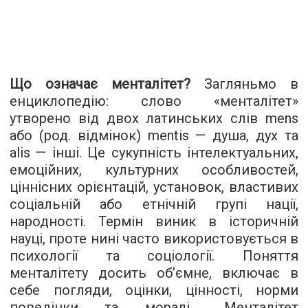
Що означає менталітет?
Загляньмо в
енциклопедію: слово «менталітет»
утворено від двох латинських слів mens
або (род. відмінок) mentis — душа, дух та
alis — інші. Це сукупність інтелектуальних,
емоційних, культурних особливостей,
ціннісних орієнтацій, установок, властивих
соціальній або етнічній групі нації,
народності. Термін виник в історичній
науці, проте нині часто використовується в
психології та соціології. Поняття
менталітету досить об’ємне, включає в
себе погляди, оцінки, цінності, норми
поведінки та моралі... Менталітет