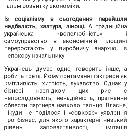
гальм розвитку економіки.
Із соціалізму в сьогодення перейшли
недбалість, халтура, лінощі.
А традиційна
українська «волелюбність» і
самоуправство в економічній площині
переростають у виробничу анархію, в
непокору начальнику.
Українець думає одне, говорить інше, а
робить третє. Йому притаманні такі риси як
кмітливість, хитрість, лукавство. Однак у
бізнесі наслідком цих рис є
непослідовність, ненадійність, прагнення
обвести партнера навколо пальця. Власне,
нікуди не поділося і «совкове» уявлення
про бізнес, для якого характерні низький
рівень заповзятливості, імітація