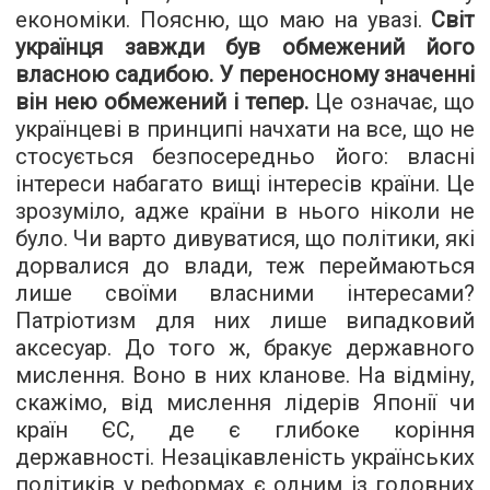
економіки. Поясню, що маю на увазі.
Світ
українця завжди був обмежений його
власною садибою. У переносному значенні
він нею обмежений і тепер.
Це означає, що
українцеві в принципі начхати на все, що не
стосується безпосередньо його: власні
інтереси набагато вищі інтересів країни. Це
зрозуміло, адже країни в нього ніколи не
було. Чи варто дивуватися, що політики, які
дорвалися до влади, теж переймаються
лише своїми власними інтересами?
Патріотизм для них лише випадковий
аксесуар. До того ж, бракує державного
мислення. Воно в них кланове. На відміну,
скажімо, від мислення лідерів Японії чи
країн ЄС, де є глибоке коріння
державності. Незацікавленість українських
політиків у реформах є одним із головних