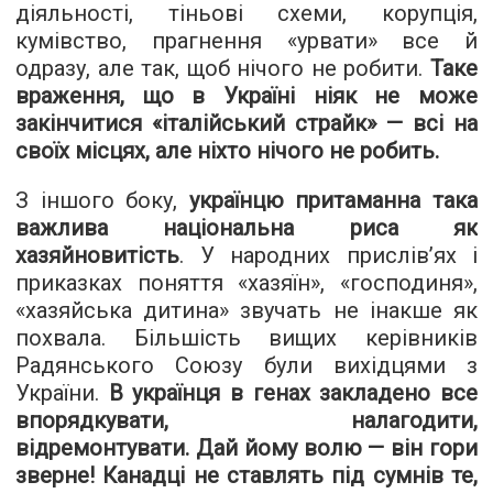
діяльності, тіньові схеми, корупція,
кумівство, прагнення «урвати» все й
одразу, але так, щоб нічого не робити.
Таке
враження, що в Україні ніяк не може
закінчитися «італійський страйк» — всі на
своїх місцях, але ніхто нічого не робить.
З іншого боку,
українцю притаманна така
важлива національна риса як
хазяйновитість
. У народних прислів’ях і
приказках поняття «хазяїн», «господиня»,
«хазяйська дитина» звучать не інакше як
похвала. Більшість вищих керівників
Радянського Союзу були вихідцями з
України.
В українця в генах закладено все
впорядкувати, налагодити,
відремонтувати. Дай йому волю — він гори
зверне! Канадці не ставлять під сумнів те,