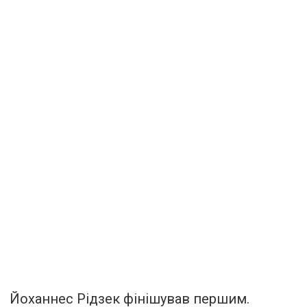
Йоханнес Рідзек фінішував першим.