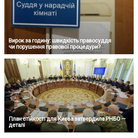
Вирок за годину: швидкість правосуддя
чи порушення правової процедури?
План стійкості для Києва затвердила РНБО —
деталі