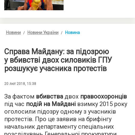
Новини
Новини України
Новина
Справа Майдану: за підозрою
у вбивстві двох силовиків ГПУ
розшукує учасника протестів
20 лют 2018, 15:38
За фактом
вбивства
двох
правоохоронців
під час
подій на Майдані
взимку 2015 року
оголосили підозру одному з учасників
протестів. Про це заявив на брифінгу
начальник департаменту спеціальних
розслідувань Генеральної прокуратури