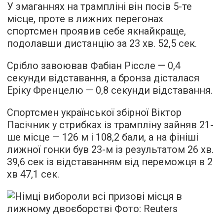
У змаганнях на трампліні він посів 5-те
місце, проте в лижних перегонах
спортсмен проявив себе якнайкраще,
подолавши дистанцію за 23 хв. 52,5 сек.
Срібло завоював Фабіан Ріссле — 0,4
секунди відставання, а бронза дісталася
Еріку Френцелю — 0,8 секунди відставання.
Спортсмен української збірної Віктор
Пасічник у стрибках із трампліну зайняв 21-
ше місце — 126 м і 108,2 бали, а на фініші
лижної гонки був 23-м із результатом 26 хв.
39,6 сек із відставанням від переможця в 2
хв 47,1 сек.