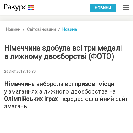
УКР
РУС
НОВИНИ
Новини
Світові новини
Новина
Німеччина здобула всі три медалі
в лижному двоєборстві (ФОТО)
20 лют 2018, 16:30
Німеччина
виборола всі
призові місця
у змаганнях з лижного двоєборства на
Олімпійських іграх
, передає офіційний сайт
змагань.