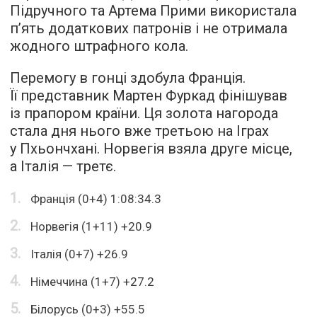
Підручного та Артема Прими використала
п’ять додаткових патронів і не отримала
жодного штрафного кола.
Перемогу в гонці здобула Франція.
Її представник Мартен Фуркад фінішував
із прапором країни. Ця золота нагорода
стала дня нього вже третьою на Іграх
у Пхьончхані. Норвегія взяла друге місце,
а Італія — третє.
Франція (0+4) 1:08:34.3
Норвегія (1+11) +20.9
Італія (0+7) +26.9
Німеччина (1+7) +27.2
Білорусь (0+3) +55.5