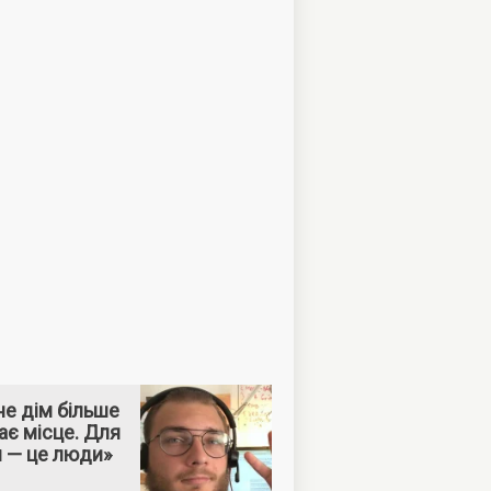
е дім більше
ає місце. Для
м — це люди»