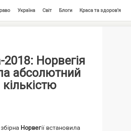
раво
Україна
Світ
Блоги
Краса та здоров'я
-2018: Норвегія
ла абсолютний
 кількістю
збірна
Норвег
ії встановила