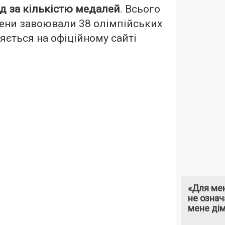
д за кількістю медалей
. Всього
мени завоювали 38 олімпійських
яється на офіційному сайті
«Для мен
не означ
мене ді