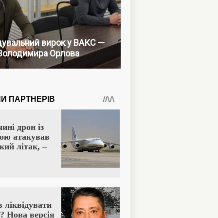
увальний вирок у ВАКС —
Володимира Орлова