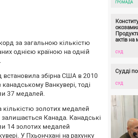
ГРОМАДА
Констит
окозами
Продукти
актів на 
корд за загальною кількістю
них однією країною на одній
СУД
.
Судді по
 встановила збірна США в 2010
в канадському Ванкувері, тоді
СУД
ли 37 медалей.
 кількістю золотих медалей
і залишається Канада. Канадські
ли 14 золотих медалей
кувері. У Пхьончхані на рахунку