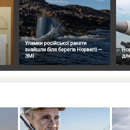
Уламки російської ракети
знайшли біля берегів Норвегії —
Нор
ЗМІ
дл