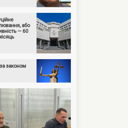
уційне
лювання, або
вність — 60
місяць
за законом