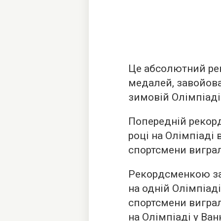
Це абсолютний ре
медалей, завойова
зимовій Олімпіаді
Попередній рекорд
році на Олімпіаді 
спортсмени вигра
Рекордсменкою за
на одній Олімпіад
спортсмени вигра
на Олімпіаді у Ван