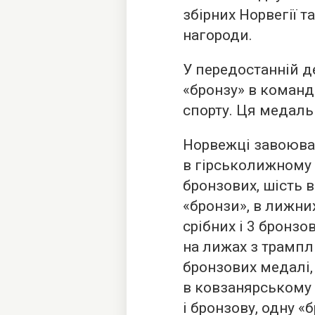
збірних Норвегії 
нагороди.
У передостанній д
«бронзу» в команд
спорту. Ця медаль 
Норвежці завоюва
в гірськолижному с
бронзових, шість в 
«бронзи», в лижних
срібних і 3 бронзо
на лижах з трамплін
бронзових медалі,
в ковзанярському с
і бронзову, одну «б