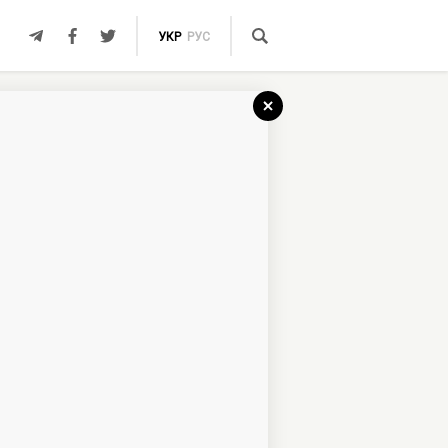
УКР
РУС