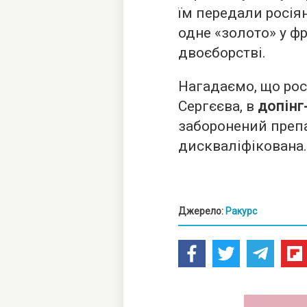
їм передали росія
одне «золото» у фр
двоєборстві.
Нагадаємо, що рос
Сергєєва, в
допінг
заборонений преп
дискваліфікована.
Джерело:
Ракурс