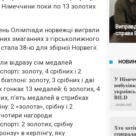
та Німеччини поки по 13 золотих
Виправд
ень Олімпіади норвежці виграли
справа 
них змаганнях з гірськолижного
стала 38-ю для збірної Норвегії.
ли відразу сім медалей
порті: золоту, 4 срібних і 2
біатлоні: золоту, 3 срібних і дві
 гонках 13 медалей: 6 золотих, 4
вих, п’ять медалей в стрибках
у: 2 «золота», срібну і 2
 чотири нагороди
порті: 2 золотих, срібну
ронзу» в керлінгу, яку