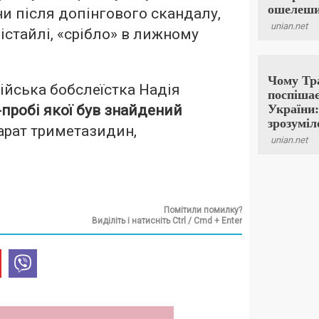
ни після допінгового скандалу,
істайлі, «срібло» в лижному
ійська бобслеїстка Надія
-пробі якої був знайдений
арат триметазидин,
Помітили помилку?
Виділіть і натисніть Ctrl / Cmd + Enter