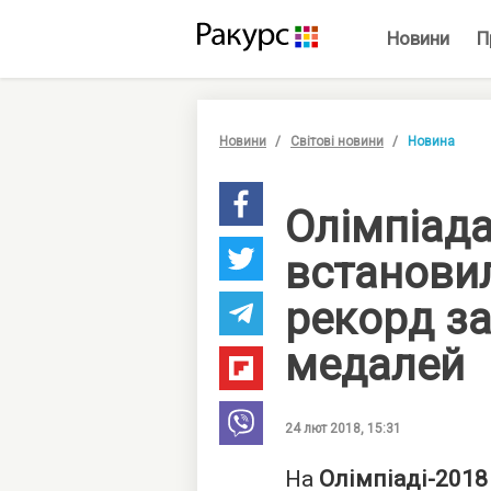
Новини
П
Новини
Світові новини
Новина
Олімпіада
встанови
рекорд за
медалей
24 лют 2018, 15:31
На
Олімпіаді-2018