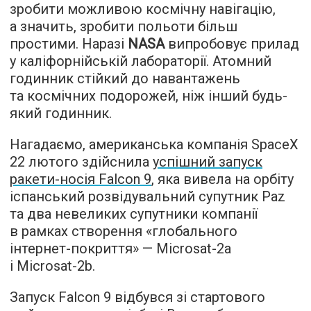
зробити можливою космічну навігацію,
а значить, зробити польоти більш
простими. Наразі
NASA
випробовує прилад
у каліфорнійській лабораторії. Атомний
годинник стійкий до навантажень
та космічних подорожей, ніж інший будь-
який годинник.
Нагадаємо, американська компанія SpaceX
22 лютого здійснила
успішний запуск
ракети-носія Falcon 9
, яка вивела на орбіту
іспанський розвідувальний супутник Paz
та два невеликих супутники компанії
в рамках створення «глобального
інтернет-покриття» — Microsat-2a
і Microsat-2b.
Запуск Falcon 9 відбувся зі стартового