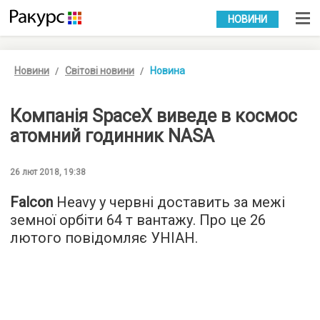
УКР
РУС
НОВИНИ
Новини
Світові новини
Новина
Компанія SpaceX виведе в космос
атомний годинник NASA
26 лют 2018, 19:38
Falcon
Heavy у червні доставить за межі
земної орбіти 64 т вантажу. Про це 26
лютого повідомляє
УНІАН
.