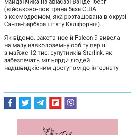
майданчика на авіабазі Ванденберг
(військово-повітряна база США
з космодромом, яка розташована в окрузі
Санта-Барбара штату Каліфорнія).
Як відомо, ракета-носій Falcon 9 вивела
на малу навколоземну орбіту перші
з майже 12 тис. супутників Starlink, які
забезпечать мільярди людей
надшвидкісним доступом до інтернету