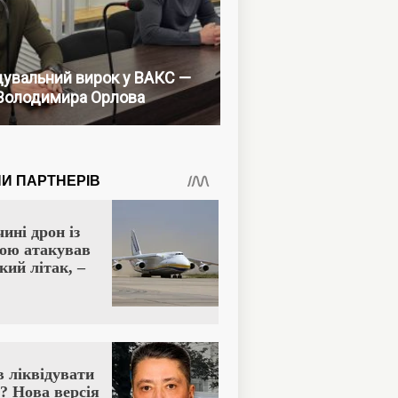
увальний вирок у ВАКС —
Володимира Орлова