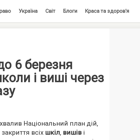
раво
Україна
Світ
Блоги
Краса та здоров'я
 до 6 березня
коли і виші через
азу
хвалив Національний план дій,
 закриття всіх
шкіл
,
вишів
і