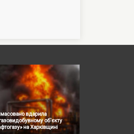
 масовано вдарила
газовидобувному об'єкту
фтогазу» на Харківщині