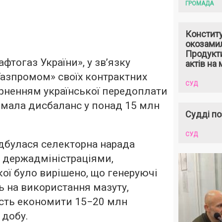
ГРОМАДА
Констит
окозами
Продукти
фтогаз України», у зв’язку
актів на 
азпромом» своїх контрактних
СУД
ерненням української передоплати
римала дисбаланс у понад 15 млн
Судді по
СУД
ідбулася селекторна нарада
 держадміністраціями,
кої було вирішено, що генеруючі
ь на використання мазуту,
сть економити 15−20 млн
 добу.