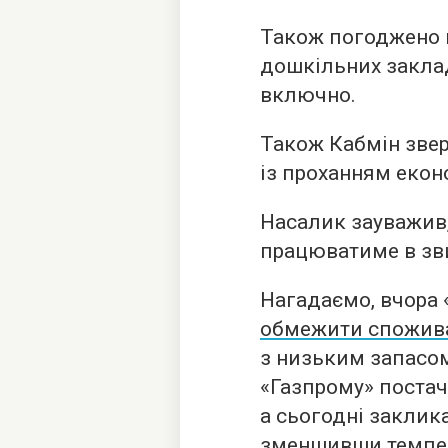
Також погоджено 
дошкільних заклад
включно.
Також Кабмін звер
із проханням екон
Насалик зауважив,
працюватиме в зв
Нагадаємо, вчора 
обмежити спожива
з низьким запасо
«Газпрому» постача
а сьогодні закли
зменшивши темпер