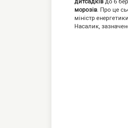
дитсадків
до 6 бе
морозів
. Про це с
міністр енергетики
Насалик, зазначено