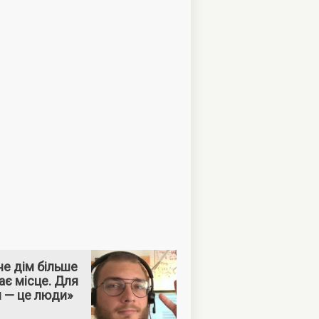
е дім більше
ає місце. Для
м — це люди»