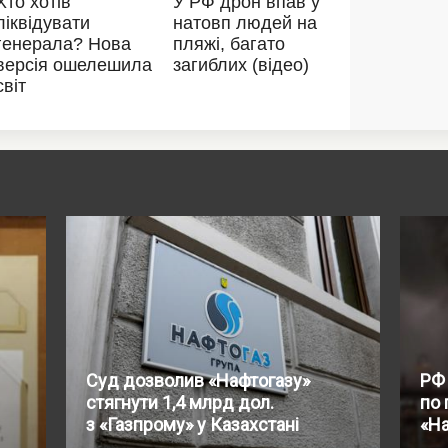
Суд дозволив «Нафтогазу»
РФ
стягнути 1,4 млрд дол.
по 
з «Газпрому» у Казахстані
«На