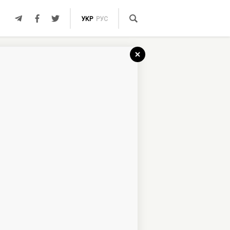
УКР
РУС