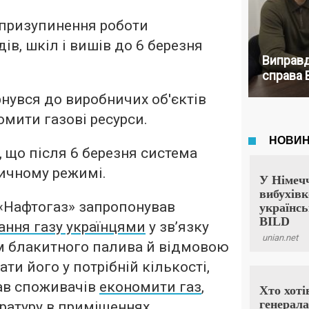
призупинення роботи
ів, шкіл і вишів до 6 березня
Виправд
справа 
нувся до виробничих об'єктів
омити газові ресурси.
 що після 6 березня система
ичному режимі.
«Нафтогаз» запропонував
ння газу українцями
у зв’язку
м блакитного палива й відмовою
ти його у потрібній кількості,
кав споживачів
економити газ
,
атуру в приміщеннях.