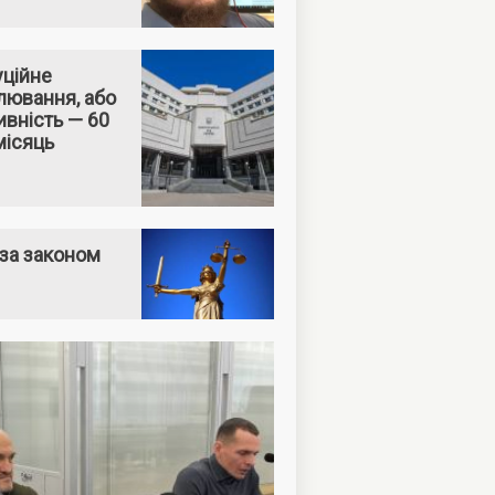
уційне
лювання, або
вність — 60
місяць
за законом