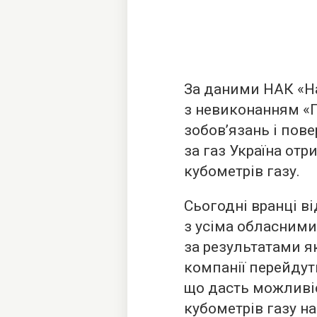
За даними НАК «На
з невиконанням «Г
зобов’язань і пов
за газ Україна от
кубометрів газу.
Сьогодні вранці в
з усіма обласними
за результатами я
компанії перейдут
що дасть можливі
кубометрів газу на