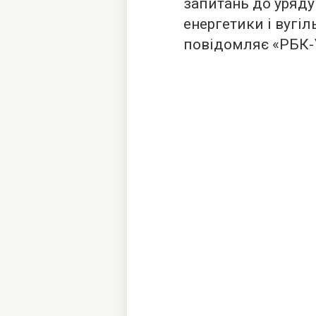
запитань до уряду 
енергетики і вугіл
повідомляє «
РБК-