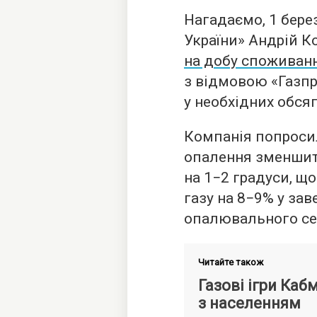
Нагадаємо, 1 бере
України» Андрій 
на добу споживанн
з відмовою «Газп
у необхідних обсяг
Компанія попроси
опалення зменшит
на 1−2 градуси, щ
газу на 8−9% у за
опалювального се
Читайте також
Газові ігри Каб
з населенням