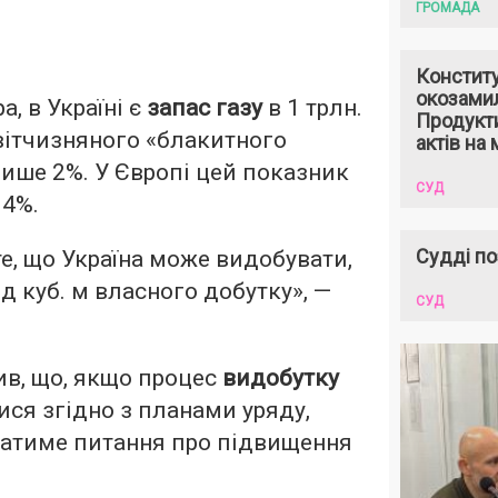
ГРОМАДА
Констит
окозами
а, в Україні є
запас газу
в 1 трлн.
Продукти
вітчизняного «блакитного
актів на 
ише 2%. У Європі цей показник
СУД
14%.
Судді по
те, що Україна може видобувати,
д куб. м власного добутку», —
СУД
.
ив, що, якщо процес
видобутку
ися згідно з планами уряду,
аватиме питання про підвищення