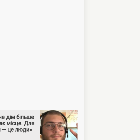
е дім більше
ає місце. Для
м — це люди»