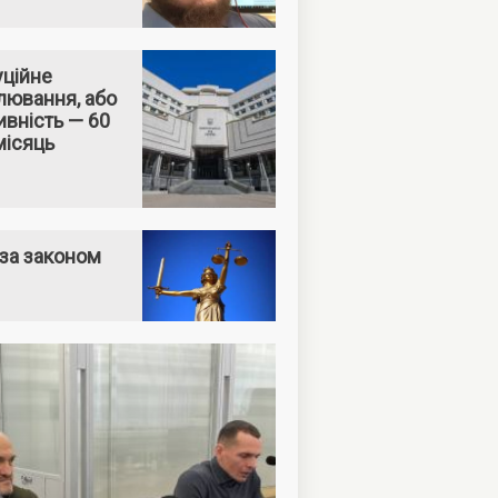
уційне
лювання, або
вність — 60
місяць
за законом