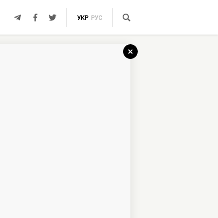
УКР
РУС