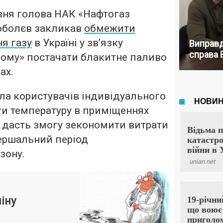
зня голова НАК «Нафтогаз
Коболєв закликав
обмежити
я газу
в Україні у зв’язку
Виправд
справа 
рому» постачати блакитне паливо
ах.
ла користувачів індивідуального
и температуру в приміщеннях
о дасть змогу зекономити витрати
вершальний період
зону.
міну