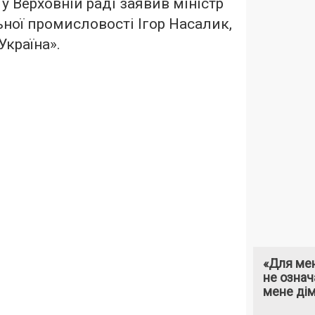
у Верховній раді заявив міністр
ьної промисловості Ігор Насалик,
Україна»
.
«Для мен
не означ
мене ді