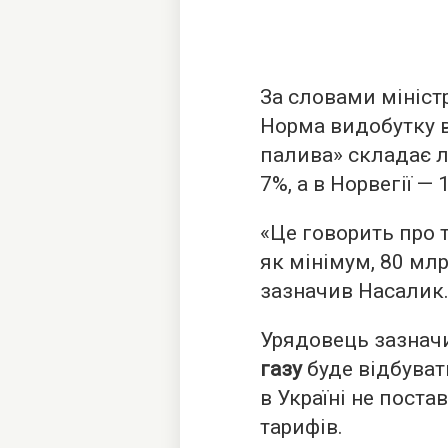
За словами міністр
Норма видобутку 
палива» складає л
7%, а в Норвегії — 
«Це говорить про 
як мінімум, 80 млр
зазначив Насалик
Урядовець зазнач
газу
буде відбуват
в Україні не пост
тарифів.