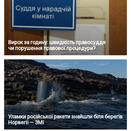
Вирок за годину: швидкість правосуддя
чи порушення правової процедури?
Уламки російської ракети знайшли біля берегів
Норвегії — ЗМІ