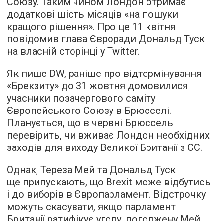
Союзу. Таким чином Лондон отримає
додаткові шість місяців «на пошуки
кращого рішення». Про це 11 квітня
повідомив глава Євроради Дональд Туск
на власній сторінці у Twitter.
Як
пише
DW, раніше про відтермінування
«Брекзиту» до 31 жовтня домовилися
учасники позачергового саміту
Європейського Союзу в Брюсселі.
Планується, що в червні Брюссель
перевірить, чи вживає Лондон необхідних
заходів для виходу Великої Британії з ЄС.
Однак, Тереза Мей та Дональд Туск
ще припускають, що Brexit може відбутись
і до виборів в Європарламент. Відстрочку
можуть скасувати, якщо парламент
Британії ратифікує угоду, погоджену Мей