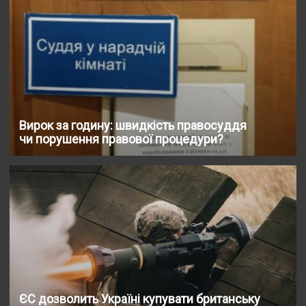
Вирок за годину: швидкість правосуддя
чи порушення правової процедури?
ЄС дозволить Україні купувати британську