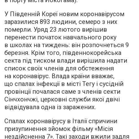
У Південній Кореї новим коронавірусом
заразилися 893 людини, семеро з них
померли. Уряд 23 лютого вирішив
перенести початок навчального року
в школах на тиждень: він розпочнеться 9
березня. Крім того, південнокорейська
секта під тиском влади вирішила надати
список своїх членів для обстеження
на коронавірус. Влада країни вважає,
що спалах інфекції в місті Тегу і сусідній
провінції почалася саме з членів секти
Сінчхончжі, церковні служби якої двічі
відвідувала одна із заражених.
Спалах коронавірусу в Італії спричини
призупинення зйомок фільму «Місія
нездійсненна 7». Такі заходи вжили задля