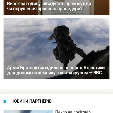
Вирок за годину: швидкість правосуддя
чи порушення правової процедури?
Армія Британії висадилася посеред Атлантики
для допомоги земляку з хантавірусом — BBC
НОВИНИ ПАРТНЕРІВ