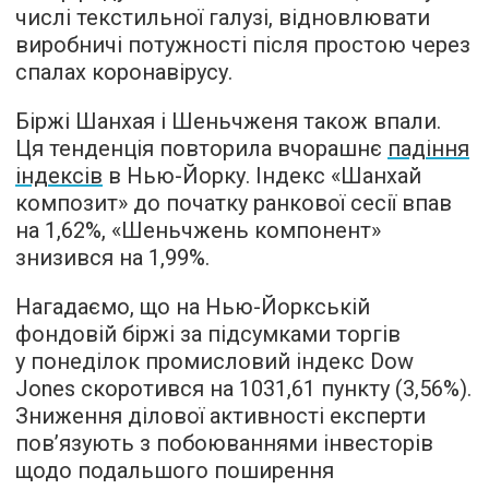
числі текстильної галузі, відновлювати
виробничі потужності після простою через
спалах коронавірусу.
Біржі Шанхая і Шеньчженя також впали.
Ця тенденція повторила вчорашнє
падіння
індексів
в Нью-Йорку. Індекс «Шанхай
композит» до початку ранкової сесії впав
на 1,62%, «Шеньчжень компонент»
знизився на 1,99%.
Нагадаємо, що на Нью-Йоркській
фондовій біржі за підсумками торгів
у понеділок промисловий індекс Dow
Jones скоротився на 1031,61 пункту (3,56%).
Зниження ділової активності експерти
пов’язують з побоюваннями інвесторів
щодо подальшого поширення