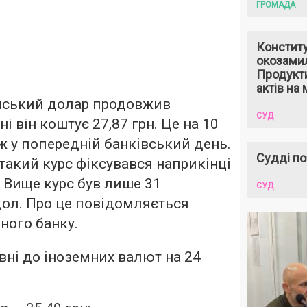
ГРОМАДА
Констит
окозами
Продукти
актів на 
нський долар продовжив
СУД
ні він коштує 27,87 грн. Це на 10
іж у попередній банківський день.
Судді по
такий курс фіксувався наприкінці
. Вище курс був лише 31
СУД
дол. Про це повідомляється
ного банку.
ивні до іноземних валют на 24