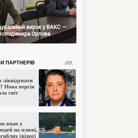
увальний вирок у ВАКС —
Володимира Орлова