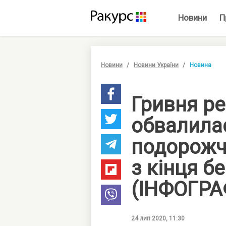
Новини
П
Новини
Новини України
Новина
Гривня р
обвалила
подорожч
з кінця б
(ІНФОГРА
24 лип 2020, 11:30