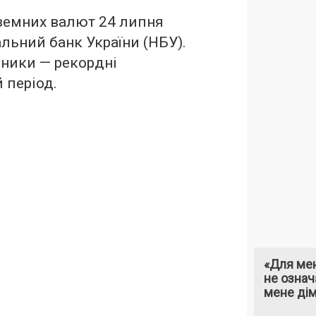
оземних валют 24 липня
льний банк України (НБУ).
зники — рекордні
 період.
«Для мен
не означ
мене ді