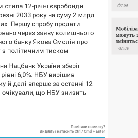
містила 12-річні євробонди
резні 2033 року на суму 2 млрд
них. Першу спробу продати
рвано через заяву колишнього
ого банку Якова Смолія про
у з політичним тиском.
пня Нацбанк України
зберіг
 рівні 6,0%. НБУ вирішив
у й далі вперше за останні 12
и очікували, що НБУ знизить
Помітили помилку?
Виділіть і натисніть Ctrl / Cmd + Enter