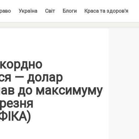
раво
Україна
Світ
Блоги
Краса та здоров'я
екордно
ся — долар
ав до максимуму
ерезня
ФІКА)