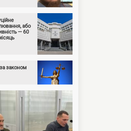
уційне
лювання, або
вність — 60
місяць
за законом