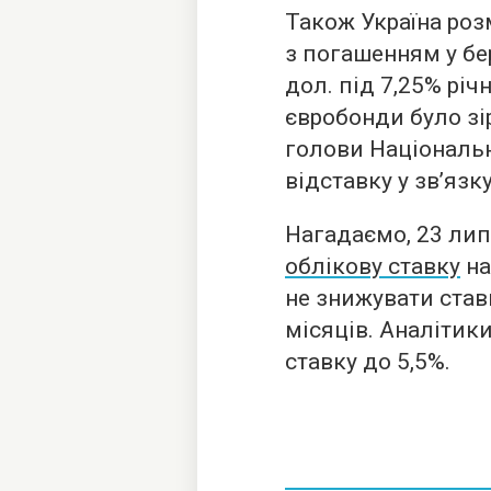
Також Україна роз
з погашенням у бе
дол. під 7,25% річ
євробонди було зі
голови Національн
відставку у зв’язк
Нагадаємо, 23 ли
облікову ставку
на
не знижувати ставк
місяців. Аналітик
ставку до 5,5%.