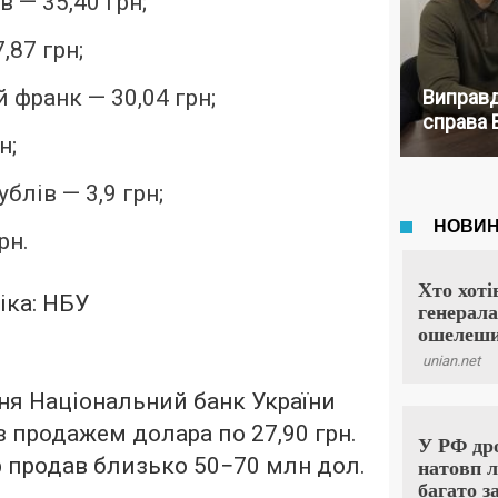
в — 35,40 грн;
,87 грн;
 франк — 30,04 грн;
Виправд
справа 
н;
блів — 3,9 грн;
рн.
пня Національний банк України
з продажем долара по 27,90 грн.
 продав близько 50−70 млн дол.