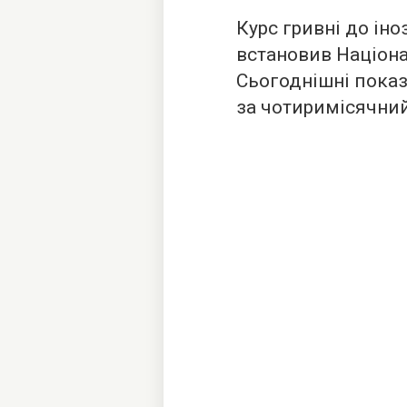
Курс гривні до ін
встановив Націона
Сьогоднішні пока
за чотиримісячний