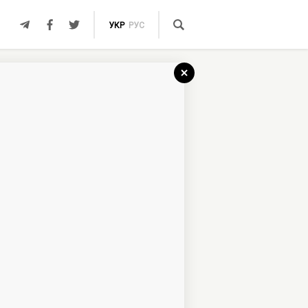
УКР
РУС