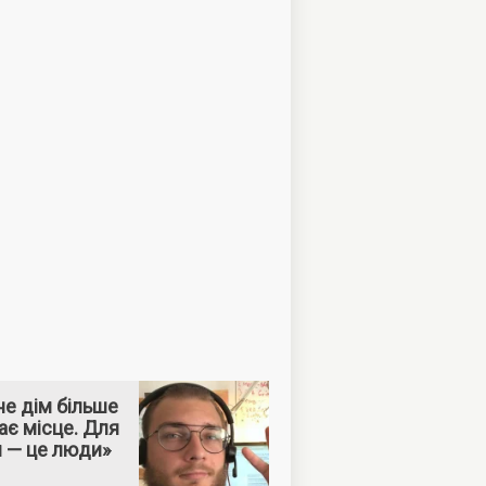
е дім більше
ає місце. Для
м — це люди»