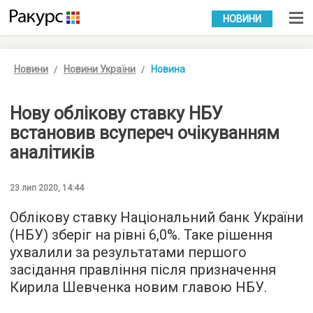
УКР
РУС
НОВИНИ
Новини
Новини України
Новина
Нову облікову ставку НБУ
встановив всупереч очікуванням
аналітиків
23 лип 2020, 14:44
Облікову ставку Національний банк України
(НБУ) зберіг на рівні 6,0%. Таке рішення
ухвалили за результатами першого
засідання правління після призначення
Кирила Шевченка новим главою НБУ.