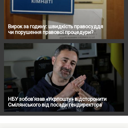
Вирок за годину: швидкість правосуддя
чи порушення правової процедури?
НБУ зобов’язав «Укрпошту» відсторонити
Смілянського від посади гендиректора