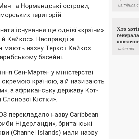
 Мен та Нормандські острови,
аморських територій.
ати існування ще однієї «країни»
 й Кайкос». Насправді ж
и мають назву Теркс і Кайкоз
Карибському басейні.
ння Сен-Мартен у міністерстві
 окремою країною, а й називають
ом», а африканську державу Кот-
 Слонової Кістки».
З перекладало назву Caribbean
ариби Нідерланди», британські
ви (Channel Islands) мали назву