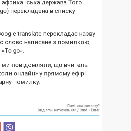
а африканська держава Того
go) перекладена в списку
oogle translate перекладає назву
що слово написане з помилкою,
«To go».
е ми повідомляли, що вчитель
коли онлайн» у прямому ефірі
рну помилку.
Помітили помилку?
Виділіть і натисніть Ctrl / Cmd + Enter