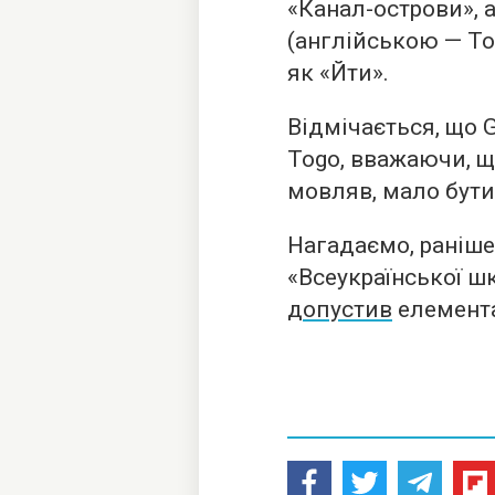
«Канал-острови», 
(англійською — To
як «Йти».
Відмічається, що G
Togo, вважаючи, 
мовляв, мало бути 
Нагадаємо, раніш
«Всеукраїнської ш
допустив
елемента