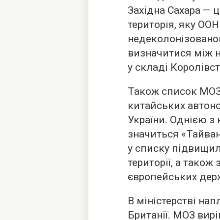
Західна Сахара — 
територія, яку ОО
недеколонізовано
визначитися між 
у складі Королівс
Також список МОЗ
китайських автоно
України. Однією з
значиться «Тайван
у списку підвищил
території, а також
європейських дер
В міністерстві на
Британії. МОЗ вир