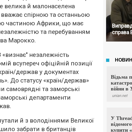
це велика й малонаселена
Н вважає спірною та останньою
ю частиною Африки, що має
Виправд
незалежністю та перебуванням
справа 
тва Марокко.
 «визнає" незалежність
мій всупереч офіційній позиції
 країн/держав у документах
ь». До статусу «країн/держав»
и самоврядні та заморські
 заморські департаменти
жав.
плутали й з володіннями Великої
ішило забрати в британців