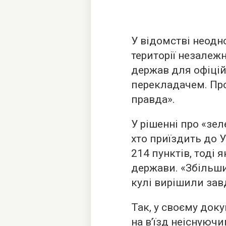
У відомстві неодн
території незалеж
держав для офіцій
перекладачем. Пр
правда».
У рішенні про «зел
хто приїздить до 
214 пунктів, тоді
держави. «Збільши
кулі вирішили за
Так, у своєму док
на в’їзд неіснуюч