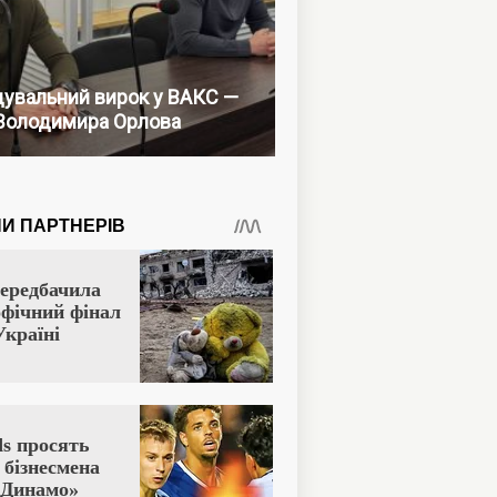
увальний вирок у ВАКС —
Володимира Орлова