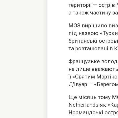
території — острів
а також частину з
МОЗ вирішило визн
під назвою «Турки
британські остров
та розташовані в 
Французьке володі
не лише вважають
її «Святим Мартін
Д'Івуар — «Берегом
Ще місяць тому МО
Netherlands як «К
Нормандські остро