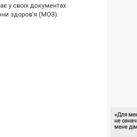
є у своїх документах
они здоров’я (МОЗ).
«Для мен
не означ
мене ді