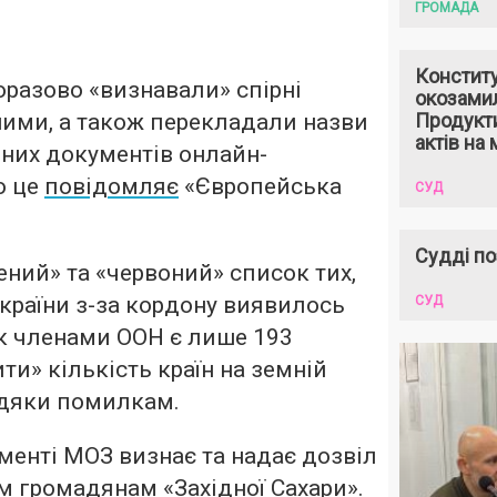
ГРОМАДА
Констит
оразово «визнавали» спірні
окозами
ними, а також перекладали назви
Продукти
актів на 
них документів онлайн-
о це
повідомляє
«Європейська
СУД
Судді по
ений» та «червоний» список тих,
України з-за кордону виявилось
СУД
 як членами ООН є лише 193
ти» кількість країн на земній
вдяки помилкам.
ументі МОЗ визнає та надає дозвіл
им громадянам «Західної Сахари».