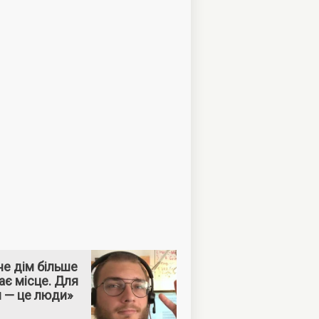
е дім більше
ає місце. Для
м — це люди»