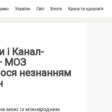
раво
Україна
Світ
Блоги
Краса та здоров'я
и і Канал-
— МОЗ
ося незнанням
н
на межі із міжнародним