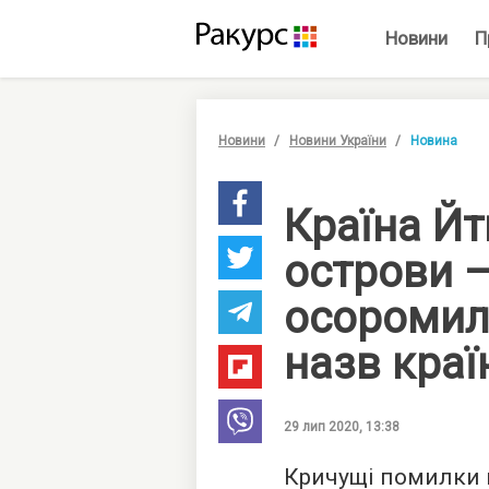
Новини
П
Новини
Новини України
Новина
Країна Йт
острови 
осоромил
назв краї
29 лип 2020, 13:38
Кричущі помилки 