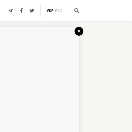
УКР
РУС