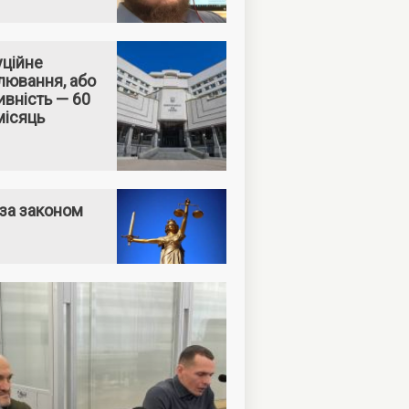
уційне
лювання, або
вність — 60
місяць
за законом