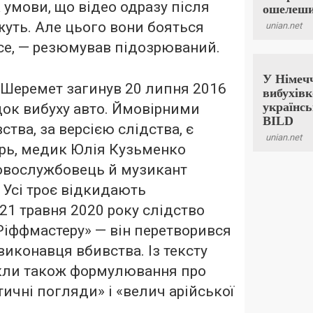
а умови, що відео одразу після
уть. Але цього вони бояться
се, — резюмував підозрюваний.
 Шеремет загинув 20 липня 2016
ідок вибуху авто. Ймовірними
тва, за версією слідства, є
арь, медик Юлія Кузьменко
ковослужбовець й музикант
 Усі троє відкидають
 21 травня 2020 року слідство
Ріффмастеру» — він перетворився
 виконавця вбивства. Із тексту
икли також формулювання про
тичні погляди» і «велич арійської