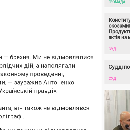
ГРОМАДА
Констит
окозами
Продукти
актів на 
СУД
и — брехня. Ми не відмовлялися
слідчих дій, а наполягали
Судді по
законному проведенні,
СУД
ми, —
зауважив
Антоненко
Українській правді».
нта, він також не відмовлявся
оліграфі.