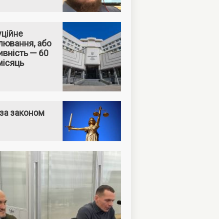
уційне
лювання, або
вність — 60
місяць
за законом