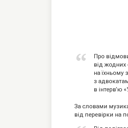
Про відмов
від жодних 
на їхньому 
з адвоката
в інтерв’ю «
За словами музика
від перевірки на п