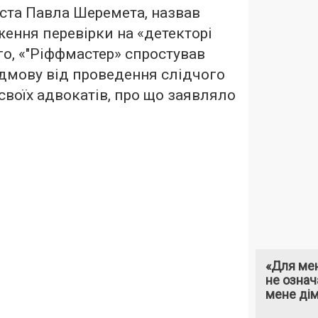
іста Павла Шеремета, назвав
ення перевірки на «детекторі
го, «"Ріффмастер» спростував
дмову від проведення слідчого
своїх адвокатів, про що заявляло
«Для мен
не означ
мене ді