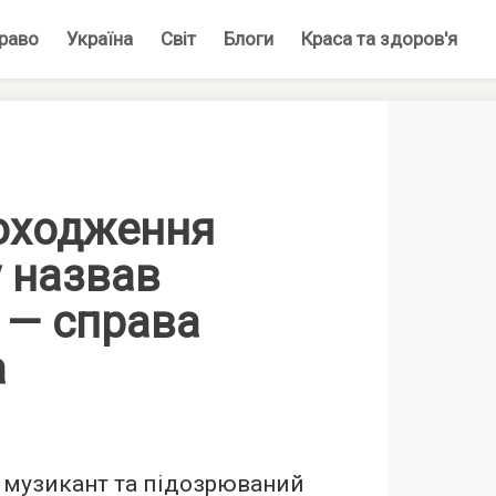
раво
Україна
Світ
Блоги
Краса та здоров'я
оходження
 назвав
 — справа
а
 музикант та підозрюваний