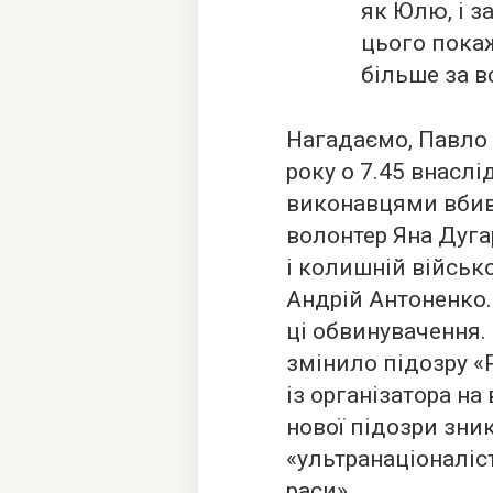
як Юлю, і з
цього покаж
більше за в
Нагадаємо, Павло
року о 7.45 внасл
виконавцями вбивс
волонтер Яна Дуг
і колишній війсь
Андрій Антоненко.
ці обвинувачення.
змінило підозру «
із організатора на
нової підозри зн
«ультранаціоналіс
раси».