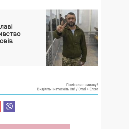
лаві
бивство
овів
Помітили помилку?
Виділіть і натисніть Ctrl / Cmd + Enter