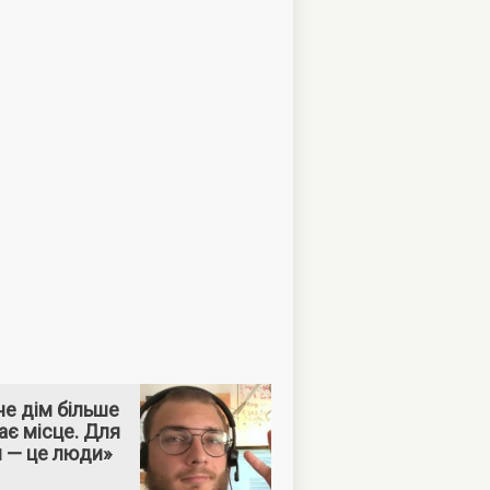
е дім більше
ає місце. Для
м — це люди»