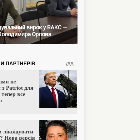
увальний вирок у ВАКС —
Володимира Орлова