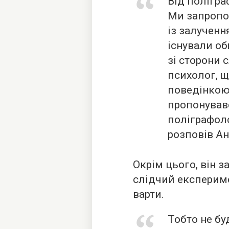
Від полігра
Ми запропо
із залученн
існували об
зі сторони 
психолог, 
поведінкою
пропонувавс
поліграфоло
розповів Ан
Окрім цього, він з
слідчий експериме
варти.
Тобто не бу