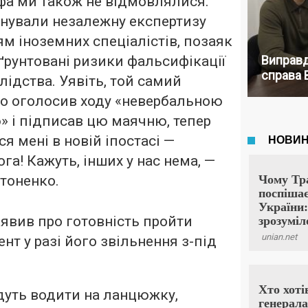
фа ми також не відмовлялися.
нували незалежну експертизу
ям іноземних спеціалістів, позаяк
ґрунтовані ризики фальсифікації
Виправд
справа 
слідства. Уявіть, той самий
що оголосив ходу «невербальною
» і підписав цю маячню, тепер
я мені в новій іпостасі —
га! Кажуть, інших у нас нема, —
тоненко.
аявив про готовність пройти
нт у разі його звільнення з-під
дуть водити на ланцюжку,