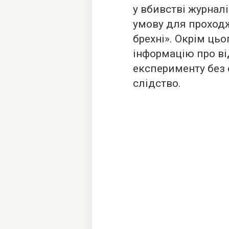
у вбивстві журнал
умову для проходж
брехні». Окрім цьо
інформацію про ві
експерименту без 
слідство.