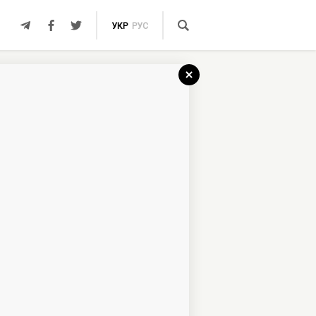
УКР
РУС