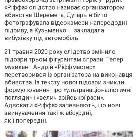
«Ріффа» слідство називає організатором
вбивства Шеремета, Дугарь нібито
фотографувала відеокамери напередодні
підриву, а Кузьменко — закладала
вибухівку під автомобіль.
21 травня 2020 року слідство змінило
підозри трьом фігурантам справи. Тепер
музикант Андрій «Ріффмастер»
перетворився із організатора на виконавця
вбивства. Із тексту нової підозри зникли
формулювання про «ультранаціоналістичні
погляди» і «велич арійської раси».
Адвокати «Ріффа» запевняють, що нові
звинувачення такі ж абсурдні,
як і попередні.