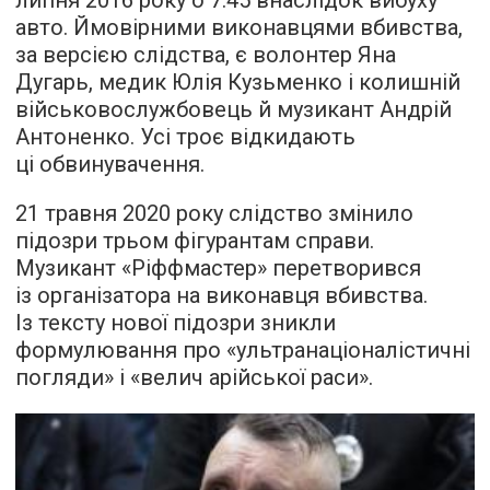
липня 2016 року о 7.45 внаслідок вибуху
авто. Ймовірними виконавцями вбивства,
за версією слідства, є волонтер Яна
Дугарь, медик Юлія Кузьменко і колишній
військовослужбовець й музикант Андрій
Антоненко. Усі троє відкидають
ці обвинувачення.
21 травня 2020 року слідство змінило
підозри трьом фігурантам справи.
Музикант «Ріффмастер» перетворився
із організатора на виконавця вбивства.
Із тексту нової підозри зникли
формулювання про «ультранаціоналістичні
погляди» і «велич арійської раси».