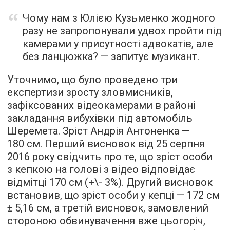
Чому нам з Юлією Кузьменко жодного
разу не запропонували удвох пройти під
камерами у присутності адвокатів, але
без ланцюжка? — запитує музикант.
Уточнимо, що було проведено три
експертизи зросту зловмисників,
зафіксованих відеокамерами в районі
закладання вибухівки під автомобіль
Шеремета. Зріст Андрія Антоненка —
180 см. Перший висновок від 25 серпня
2016 року свідчить про те, що зріст особи
з кепкою на голові з відео відповідає
відмітці 170 см (+\- 3%). Другий висновок
встановив, що зріст особи у кепці — 172 см
± 5,16 см, а третій висновок, замовлений
стороною обвинувачення вже цьогоріч,