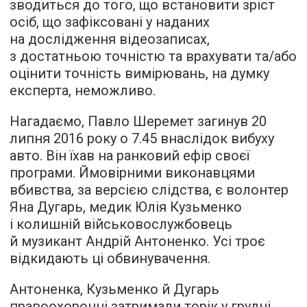
зводиться до того, що встановити зріст
осіб, що зафіксовані у наданих
на дослідження відеозаписах,
з достатньою точністю та врахувати та/або
оцінити точність вимірювань, на думку
експерта, неможливо.
Нагадаємо, Павло Шеремет загинув 20
липня 2016 року о 7.45 внаслідок вибуху
авто. Він їхав на ранковий ефір своєї
програми. Ймовірними виконавцями
вбивства, за версією слідства, є волонтер
Яна Дугарь, медик Юлія Кузьменко
і колишній військовослужбовець
й музикант Андрій Антоненко. Усі троє
відкидають ці обвинувачення.
Антоненка, Кузьменко й Дугарь
правоохоронці затримали торік у грудні.