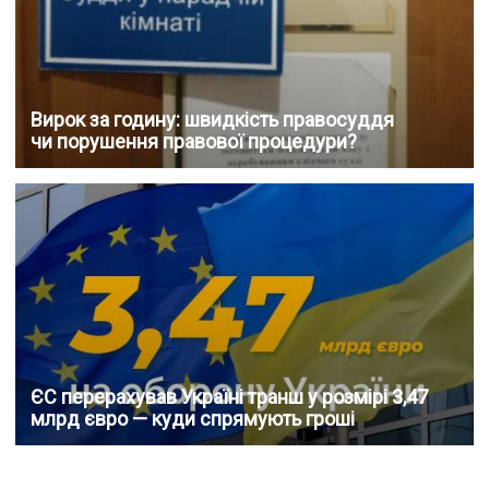
Вирок за годину: швидкість правосуддя
чи порушення правової процедури?
ЄС перерахував Україні транш у розмірі 3,47
млрд євро — куди спрямують гроші