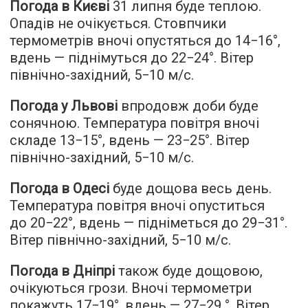
Погода в Києві
31 липня буде теплою.
Опадів не очікується. Стовпчики
термометрів вночі опустяться до 14−16°,
вдень — піднімуться до 22−24°. Вітер
північно-західний, 5−10 м/с.
Погода у Львові
впродовж доби буде
сонячною. Температура повітря вночі
складе 13−15°, вдень — 23−25​​°. Вітер
північно-західний, 5−10 м/с.
Погода в Одесі
буде дощова весь день.
Температура повітря вночі опуститься
до 20−22°, вдень — підніметься до 29−31°.
Вітер північно-західний, 5−10 м/с.
Погода в Дніпрі
також буде дощовою,
очікуються грози. Вночі термометри
покажуть 17−19°, вдень — 27−29 °. Вітер