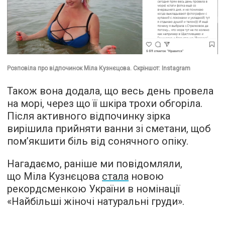
Розповіла про відпочинок Міла Кузнєцова. Скріншот: Instagram
Також вона додала, що весь день провела
на морі, через що її шкіра трохи обгоріла.
Після активного відпочинку зірка
вирішила прийняти ванни зі сметани, щоб
пом’якшити біль від сонячного опіку.
Нагадаємо, раніше ми повідомляли,
що Міла Кузнєцова
стала
новою
рекордсменкою України в номінації
«Найбільші жіночі натуральні груди».