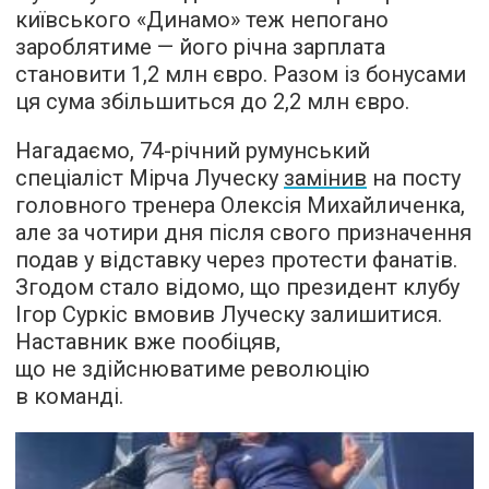
київського «Динамо» теж непогано
зароблятиме — його річна зарплата
становити 1,2 млн євро. Разом із бонусами
ця сума збільшиться до 2,2 млн євро.
Нагадаємо, 74-річний румунський
спеціаліст Мірча Луческу
замінив
на посту
головного тренера Олексія Михайличенка,
але за чотири дня після свого призначення
подав у відставку через протести фанатів.
Згодом стало відомо, що президент клубу
Ігор Суркіс вмовив Луческу залишитися.
Наставник вже пообіцяв,
що не здійснюватиме революцію
в команді.