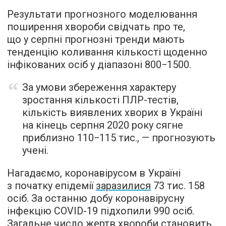
Результати прогнозного моделювання
поширення хвороби свідчать про те,
що у серпні прогнозні тренди мають
тенденцію коливання кількості щоденно
інфікованих осіб у діапазоні 800−1500.
За умови збереження характеру
зростання кількості ПЛР-тестів,
кількість виявлених хворих в Україні
на кінець серпня 2020 року сягне
приблизно 110−115 тис., — прогнозують
учені.
Нагадаємо, коронавірусом в Україні
з початку епідемії
заразилися
73 тис. 158
осіб. За останню добу коронавірусну
інфекцію COVID-19 підхопили 990 осіб.
Загальне число жертв хвороби становить