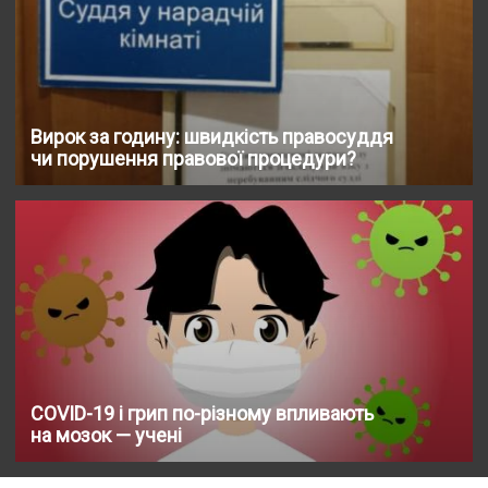
Вирок за годину: швидкість правосуддя
чи порушення правової процедури?
COVID-19 і грип по-різному впливають
на мозок — учені