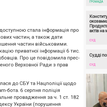
ГРОМАДА
Констит
окозами
Продукти
доступною стала інформація про
актів на 
кових частин, а також дати
СУД
ишення частин військовими.
ацію приватної інформації 6 тис.
Судді по
бовців. Про це повідомила прес-
ного Верховної Ради з прав
СУД
ася до СБУ та Нацполіції щодо
am-бота. 6 серпня поліція
льне провадження за ч. 1 ст. 182
дексу України (порушення