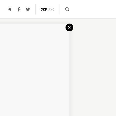
УКР
РУС