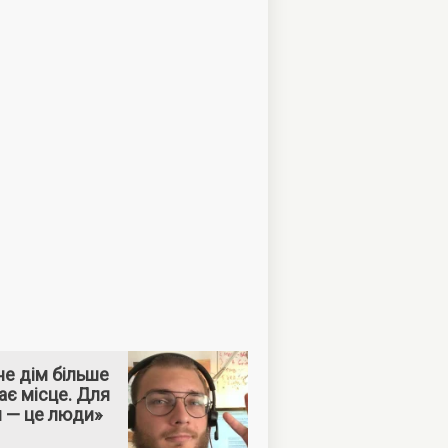
е дім більше
ає місце. Для
м — це люди»