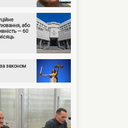
уційне
лювання, або
вність — 60
місяць
за законом