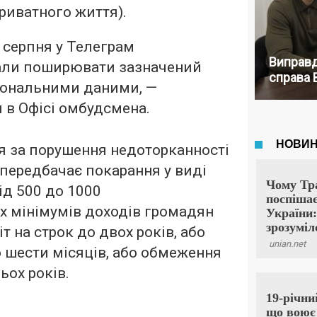
риватного життя).
 серпня у Телеграм
Виправд
ли поширювати зазначений
справа 
сональними даними, —
 в Офісі омбудсмена.
я за порушення недоторканності
передбачає покарання у виді
ід 500 до 1000
х мінімумів доходів громадян
т на строк до двох років, або
о шести місяців, або обмеження
ьох років.