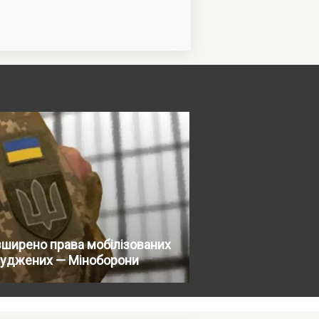
ширено права мобілізованих
суджених — Міноборони