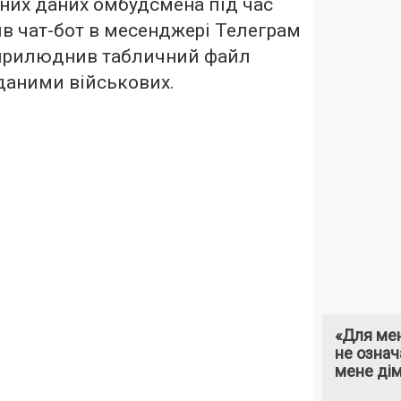
них даних омбудсмена під час
в чат-бот в месенджері Телеграм
 оприлюднив табличний файл
даними військових.
«Для мен
не означ
мене ді