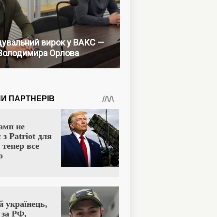
увальний вирок у ВАКС —
Володимира Орлова