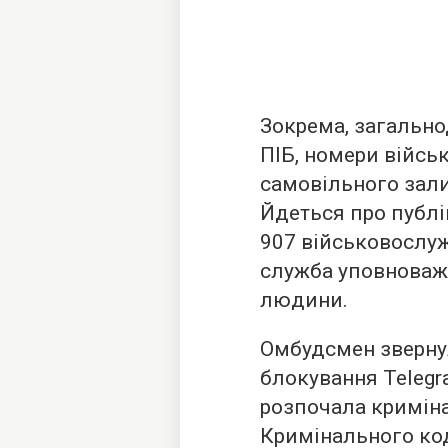
Зокрема, загально
ПІБ, номери війсь
самовільного зал
Йдеться про публік
907 військовослуж
служба уповноваже
людини.
Омбудсмен звернул
блокування Telegr
розпочала криміна
Кримінального ко