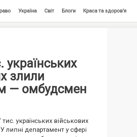
раво
Україна
Світ
Блоги
Краса та здоров'я
с. українських
х злили
ам — омбудсмен
 тис. українських військових
 У липні департамент у сфері