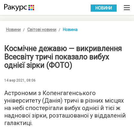
УКР
РУС
НОВИНИ
Новини
Світові новини
Новина
Космічне дежавю — викривлення
Всесвіту тричі показало вибух
однієї зірки (ФОТО)
14 вер 2021, 08:06
Астрономи з Копенгагенського
університету (Данія) тричі в різних місцях
на небі спостерігали вибух однієї й тієї ж
наднової зірки, розташованої у віддаленій
галактиці.