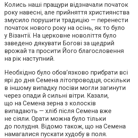
Колись наші пращури відзначали початок
року навесні, але прийняття християнства
змусило порушити традицію — перенести
початок нового року на осінь, як то було
у Візантії. На церковне новоліття було
заведено дякувати Богові за щедрий
врожай та просити Його благословення
на рік наступний.
Необхідно було обов’язково прибрати всі
ярі до дня Семена літопроводця, оскільки
в іншому випадку посіви могли загинути
через опади й сильні вітри. Казали,
що на Семена зерна з колосків
випадають — хліб після Семена вже
не сіяли. Орати можна було тільки
до полудня. Відомо також, що на Семена
намагалися пускати худобу в поля.