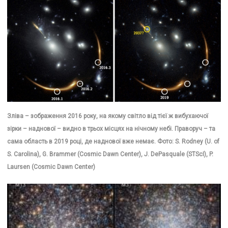
Зліва – зображення 2016 року, на якому світло від тієї ж вибухаючої
зірки – наднової – видно в трьох місцях на нічному небі. Праворуч – та
сама область в 2019 році, де наднової вже немає. Фото: S. Rodney (U. of
S. Carolina), G. Brammer (Cosmic Dawn Center), J. DePasquale (STScI), P.
Laursen (Cosmic Dawn Center)