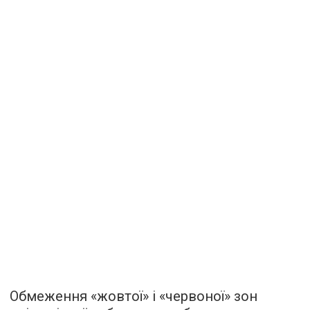
Обмеження «жовтої» і «червоної» зон