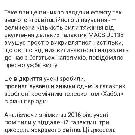
Таке явище виникло завдяки ефекту так
званого «гравітаційного лінзування» —
величезна кількість сили тяжіння від
скупчення далеких галактик MACS J0138
змушує простір викривлятися настільки,
що світло від них вигинається і надходить
до нас з багатьох напрямків, повідомляє
прес-служба вишу.
Це відкриття учені зробили,
проаналізувавши знімки однієї з галактик,
зроблені космічним телескопом «Хаббл»
в різні періоди.
Аналізуючи знімки за 2016 рік, учені
помітили у віддаленій галактиці три
джерела яскравого світла. Ці джерела