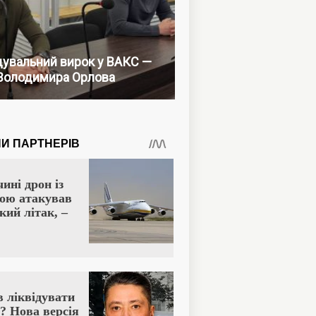
увальний вирок у ВАКС —
Володимира Орлова