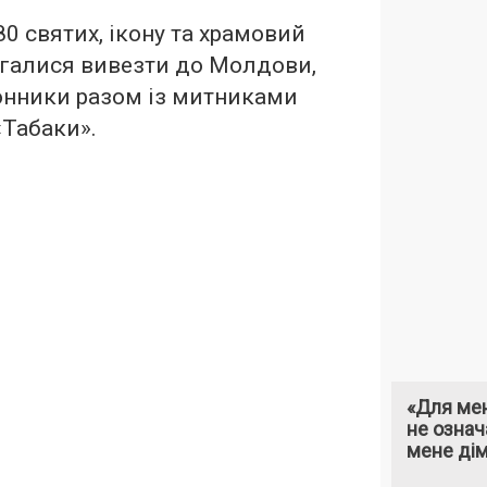
0 святих, ікону та храмовий
агалися вивезти до Молдови,
нники разом із митниками
«Табаки».
«Для мен
не означ
мене ді