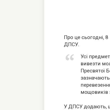
Про це сьогодні, 8
ДПСУ.
Усі предме
вивезти мо
Пресвятої Б
зазначають 
перевезенн
мощовиків з
У ДПСУ додають, 