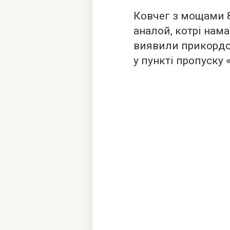
Ковчег з мощами 8
аналой, котрі нам
виявили прикордо
у пункті пропуску 