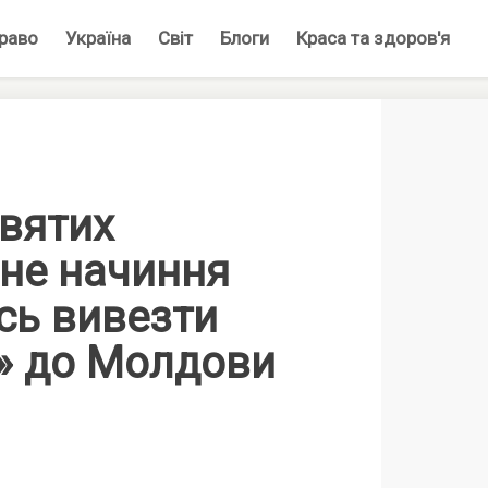
раво
Україна
Світ
Блоги
Краса та здоров'я
святих
вне начиння
сь вивезти
о» до Молдови