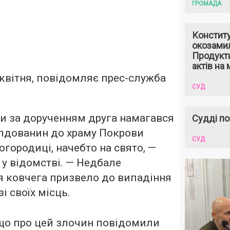
ГРОМАДА
Констит
окозами
Продукти
актів на 
 квітня, повідомляє прес-служба
СУД
ти за дорученням друга намагався
Судді по
лдованин до храму Покрови
СУД
огородиці, начебто на свято, —
у відомстві. — Недбале
я ковчега призвело до випадіння
і своїх місць.
що про цей злочин повідомили