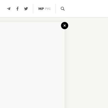
УКР
РУС