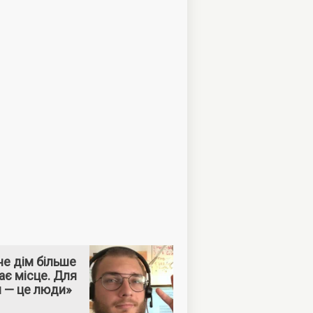
е дім більше
ає місце. Для
м — це люди»