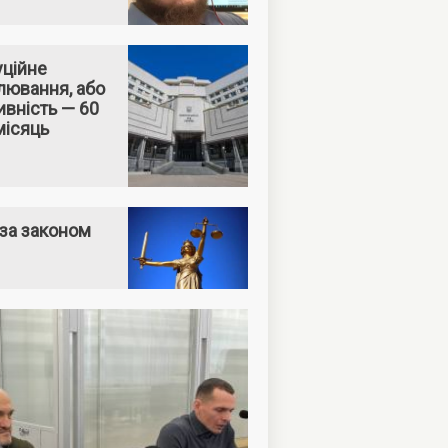
уційне
лювання, або
вність — 60
місяць
за законом