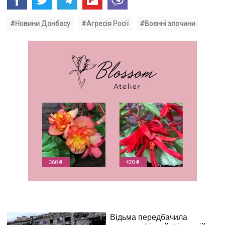
#Новини Донбасу
#Агресія Росії
#Воєнні злочини