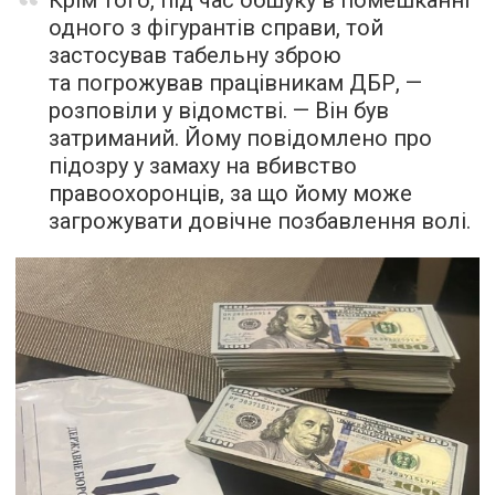
Крім того, під час обшуку в помешканні
одного з фігурантів справи, той
застосував табельну зброю
та погрожував працівникам ДБР, —
розповіли у відомстві. — Він був
затриманий. Йому повідомлено про
підозру у замаху на вбивство
правоохоронців, за що йому може
загрожувати довічне позбавлення волі.