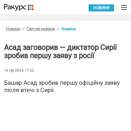
УКР
РУС
НОВИНИ
Новини
Світові новини
Новина
Асад заговорив — диктатор Сирії
зробив першу заяву з росії
16 гру 2024, 17:22
Башар Асад зробив першу офіційну заяву
після втечі з Сирії.