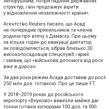
непорушним, попри падіння державних
структур, і він продовжує вірити
у відновлення незалежності країни».
Агентство Reuters писало, що Асад
не попередив прихильників та членів
родини про втечу з Дамаску. При цьому
за кілька годин до евакуації диктатор,
як повідомляється, зібрав близько 30
високопосадовців спецслужб і армії
і заявив, що «військова допомога від росії
вже в дорозі».
За два роки режим Асада доставив до росії
250 млн дол. готівкою. Про це пише FT.
У 2018−2019 роках до російського
аеропорту «Внуково» вивезли майже дві
тонни готівки купюрами 100 дол. та 500