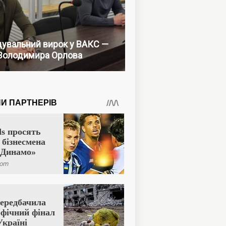
увальний вирок у ВАКС —
Володимира Орлова