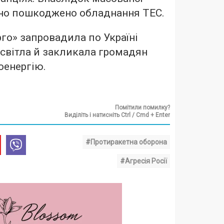
зно пошкоджено обладнання ТЕС.
го» запровадила по Україні
світла й закликала громадян
оенергію.
Помітили помилку?
Виділіть і натисніть Ctrl / Cmd + Enter
#Протиракетна оборона
#Агресія Росії