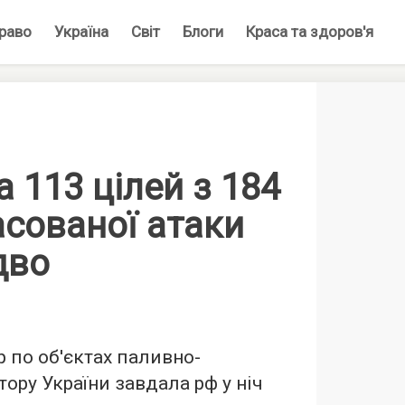
раво
Україна
Світ
Блоги
Краса та здоров'я
 113 цілей з 184
асованої атаки
дво
 по об'єктах паливно-
ору України завдала рф у ніч