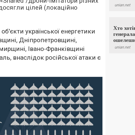
«Shahed"/дрони-імітатори різних
 досягли цілей (локаційно
 об'єкти української енергетики
ївщині, Дніпропетровщині,
мирщині, Івано-Франківщині
аль, внаслідок російської атаки є