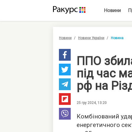
Новини
П
Новини
Новини України
Новина
ППО збила
під час м
рф на Різ
25 гру 2024, 13:20
Комбінований удар
енергетичного сект