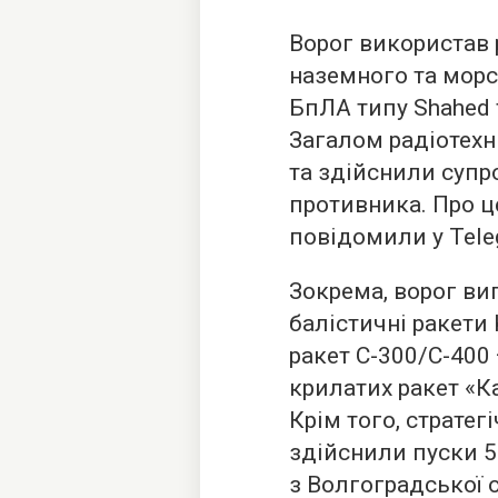
Ворог використав р
наземного та морс
БпЛА типу Shahed 
Загалом радіотехн
та здійснили супр
противника. Про ц
повідомили у Tele
Зокрема, ворог ви
балістичні ракети 
ракет С-300/С-400 
крилатих ракет «Ка
Крім того, страте
здійснили пуски 5
з Волгоградської 