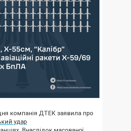
дня компанія ДТЕК заявила про
ький удар
анціях. Внаслідок масованої