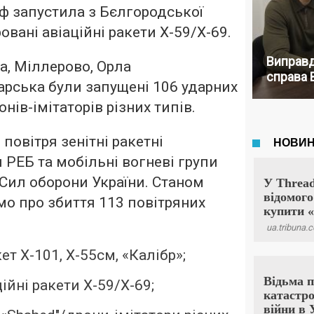
рф запустила з Бєлгородської
овані авіаційні ракети Х-59/Х-69.
Виправд
а, Міллерово, Орла
справа 
рська були запущені 106 ударних
нів-імітаторів різних типів.
повітря зенітні ракетні
 РЕБ та мобільні вогневі групи
 Сил оборони України. Станом
омо про збиття 113 повітряних
ет Х-101, Х-55см, «Калібр»;
ційні ракети Х-59/Х-69;