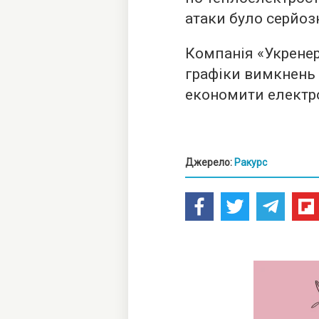
атаки було серйо
Компанія «Укренер
графіки вимкнень 
економити електр
Джерело:
Ракурс