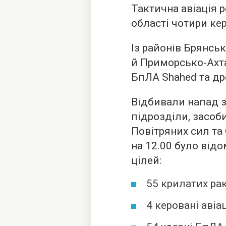
Тактична авіація 
області чотири кер
Із районів Брянськ
й Приморсько-Ахта
БпЛА Shahed та дро
Відбивали напад з 
підрозділи, засоби
Повітряних сил та
на 12.00 було від
цілей:
55 крилатих рак
4 керовані авіа