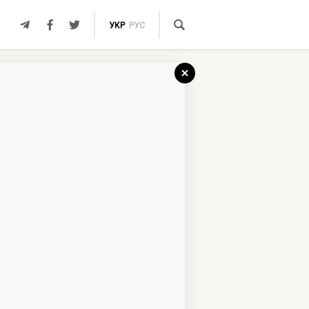
УКР
РУС