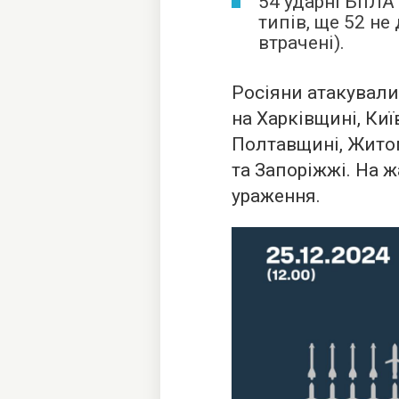
54 ударні БпЛА 
типів, ще 52 не
втрачені).
Росіяни атакували
на Харківщині, Ки
Полтавщині, Жито
та Запоріжжі. На ж
ураження.