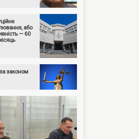
уційне
лювання, або
вність — 60
місяць
за законом