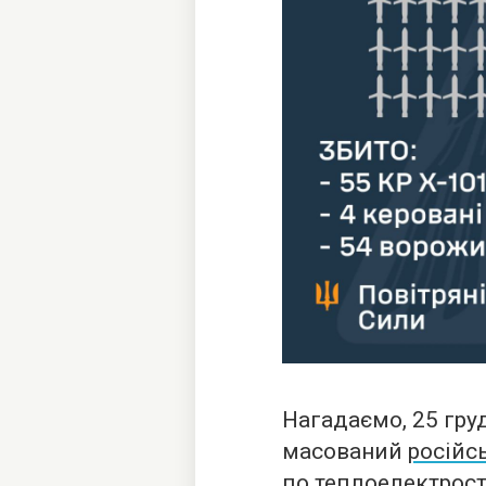
Нагадаємо, 25 гру
масований
російс
по теплоелектрост