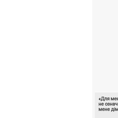
«Для мен
не означ
мене ді