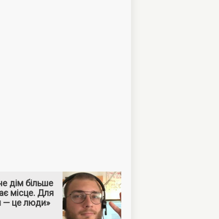
е дім більше
ає місце. Для
м — це люди»