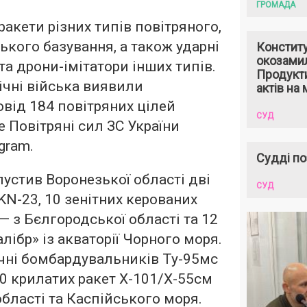
ГРОМАДА
акети різних типів повітряного,
ького базування, а також ударні
Констит
окозами
та дрони-імітатори інших типів.
Продукти
ічні війська виявили
актів на 
овід 184 повітряних цілей
СУД
е Повітряні сил ЗС України
gram.
Судді по
пустив Воронезької області дві
СУД
KN-23, 10 зенітних керованих
— з Бєлгородської області та 12
лібр» із акваторії Чорного моря.
гічні бомбардувальників Ту-95мс
0 крилатих ракет Х-101/Х-55см
області та Каспійського моря.