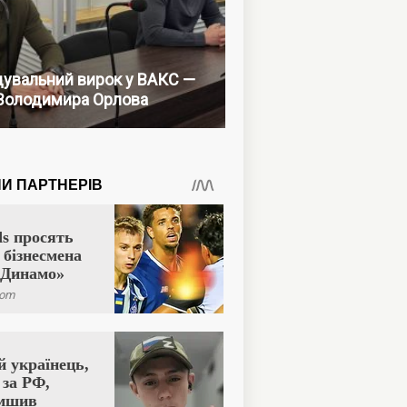
увальний вирок у ВАКС —
Володимира Орлова