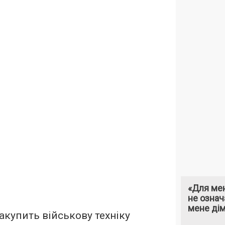
«Для мен
не означ
мене ді
акупить військову техніку