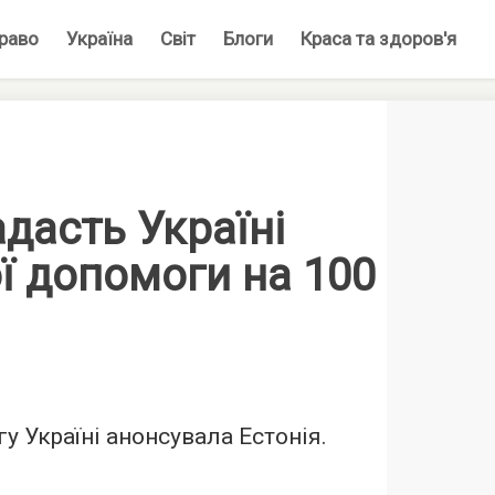
раво
Україна
Світ
Блоги
Краса та здоров'я
адасть Україні
ї допомоги на 100
у Україні анонсувала Естонія.