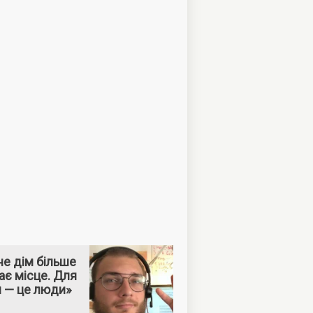
е дім більше
ає місце. Для
м — це люди»