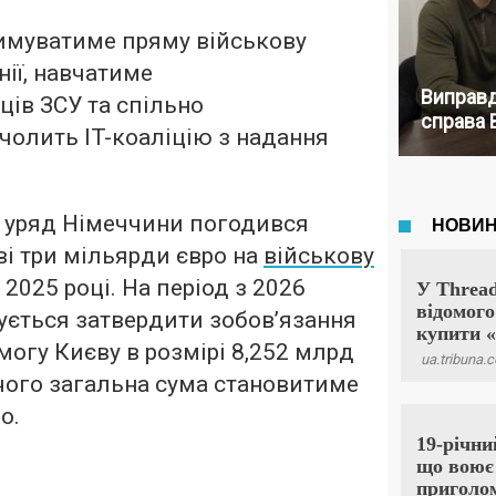
римуватиме пряму військову
нії, навчатиме
Виправд
ів ЗСУ та спільно
справа 
олить IT-коаліцію з надання
 уряд Німеччини погодився
і три мільярди євро на
військову
 2025 році. На період з 2026
ується затвердити зобов’язання
могу Києву в розмірі 8,252 млрд
і чого загальна сума становитиме
о.