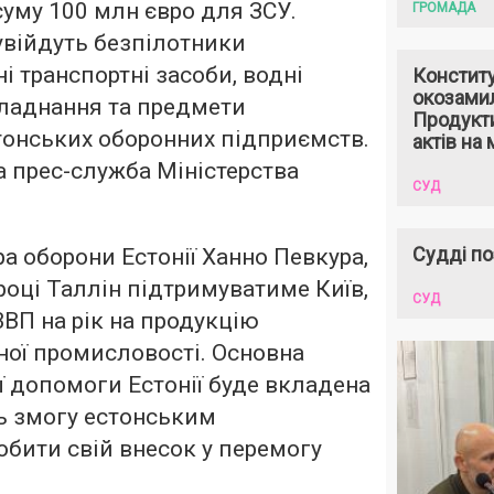
суму 100 млн євро для ЗСУ.
ГРОМАДА
увійдуть безпілотники
ні транспортні засоби, водні
Констит
окозами
бладнання та предмети
Продукти
тонських оборонних підприємств.
актів на 
 прес-служба Міністерства
СУД
Судді по
а оборони Естонії Ханно Певкура,
році Таллін підтримуватиме Київ,
СУД
ВП на рік на продукцію
ної промисловості. Основна
ї допомоги Естонії буде вкладена
ь змогу естонським
бити свій внесок у перемогу