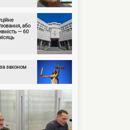
уційне
лювання, або
вність — 60
місяць
за законом