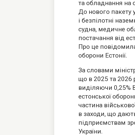
та обладнання на 
До нового пакету 
і безпілотні назем
судна, медичне о
постачання від ес
Про це повідомила
оборони Естонії.
За словами міністр
що в 2025 та 2026 
виділяючи 0,25% В
естонської оборон
частина військово
в заходи, що дают
підприємствам зро
України.