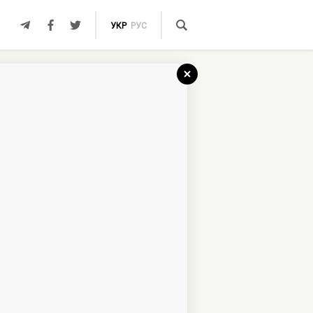
УКР
РУС