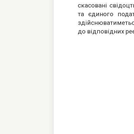
скасовані свідоц
та єдиного подат
здійснюватимет
до відповідних реє