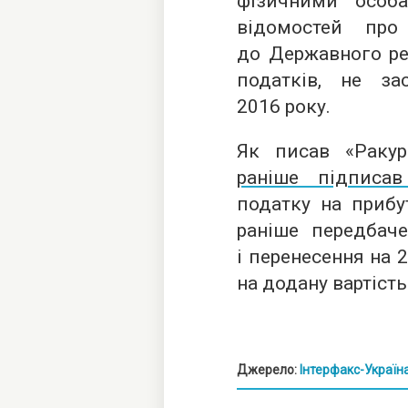
фізичними особ
відомостей про
до Державного ре
податків, не за
2016 року.
Як писав «Раку
раніше підписав
податку на прибу
раніше передбач
і перенесення на 
на додану вартість
Джерело:
Інтерфакс-Україн