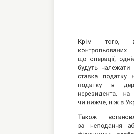
Крім того, в
контрольованих
що операції, одні
будуть належати 
ставка податку 
податку в дер
нерезидента, на
чи нижче, ніж в Укр
Також встанов
за неподання а