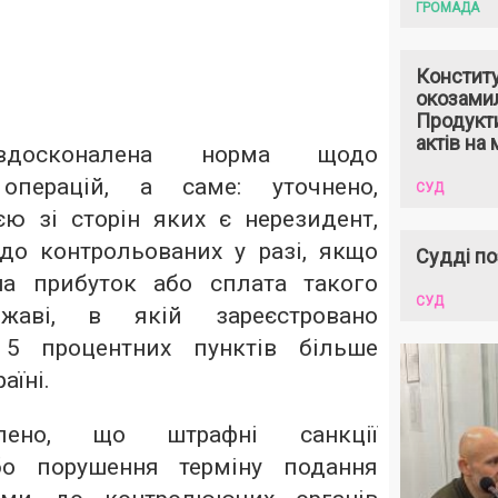
ГРОМАДА
Констит
окозами
Продукти
актів на 
досконалена норма щодо
 операцій, а саме: уточнено,
СУД
єю зі сторін яких є нерезидент,
до контрольованих у разі, якщо
Судді по
на прибуток або сплата такого
СУД
жаві, в якій зареєстровано
 5 процентних пунктів більше
аїні.
лено, що штрафні санкції
бо порушення терміну подання