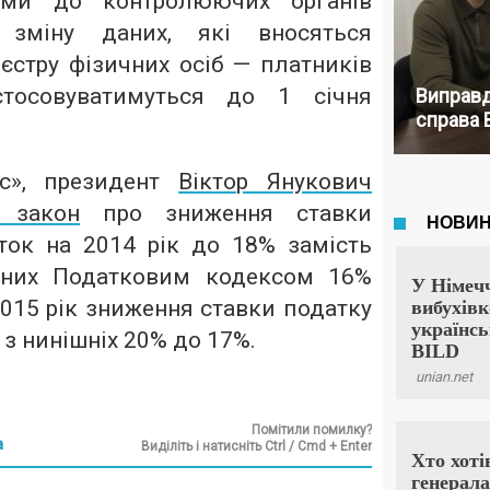
ами до контролюючих органів
 зміну даних, які вносяться
єстру фізичних осіб — платників
стосовуватимуться до 1 січня
Виправд
справа 
рс», президент
Віктор Янукович
 закон
про зниження ставки
ток на 2014 рік до 18% замість
ених Податковим кодексом 16%
2015 рік зниження ставки податку
 з нинішніх 20% до 17%.
Помітили помилку?
а
Виділіть і натисніть Ctrl / Cmd + Enter