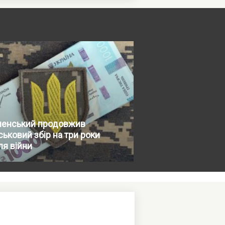
ленський продовжив
ськовий збір на три роки
ля війни