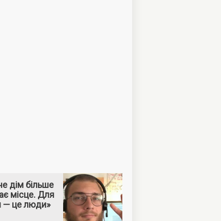
е дім більше
ає місце. Для
м — це люди»