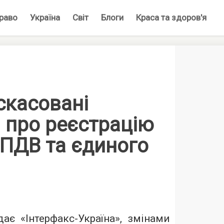
раво
Україна
Світ
Блоги
Краса та здоров'я
 скасовані
 про реєстрацію
 ПДВ та єдиного
ає «Інтерфакс-Україна», змінами