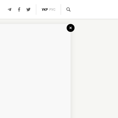
УКР
РУС