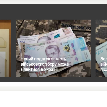
Новий податок замість
Зе
військового збору може
вій
з’явитися в Україні
піс