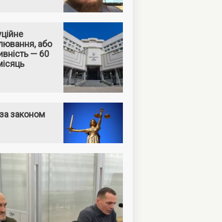
уційне
лювання, або
вність — 60
місяць
за законом