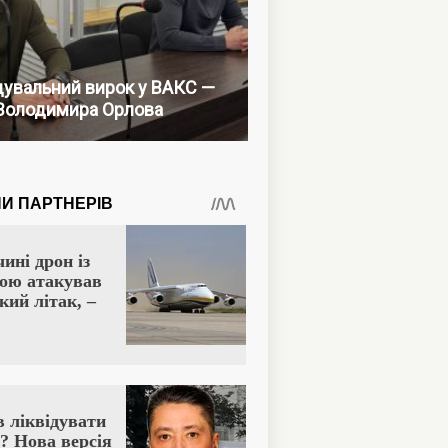
увальний вирок у ВАКС —
Володимира Орлова