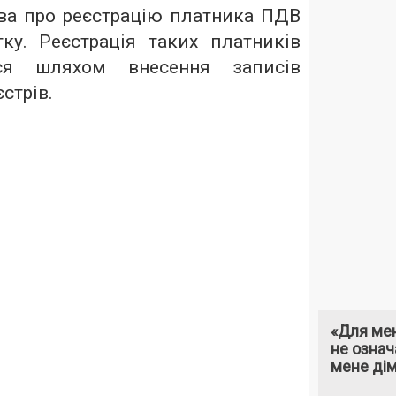
тва про реєстрацію платника ПДВ
ку. Реєстрація таких платників
ься шляхом внесення записів
стрів.
«Для мен
не означ
мене ді