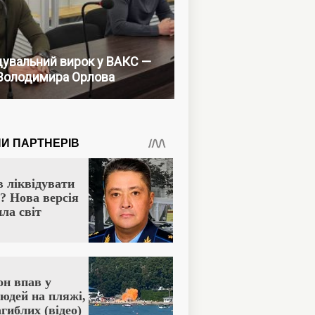
увальний вирок у ВАКС —
Володимира Орлова