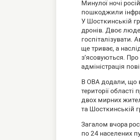
Минулої ночі росі
пошкоджили інфра
У Шосткинській г
дронів. Двоє люде
госпіталізувати. 
ще триває, а наслі
з’ясовуються. Про
адміністрація пов
В ОВА додали, що 
території області
двох мирних жител
та Шосткинській г
Загалом вчора рос
по 24 населених пу