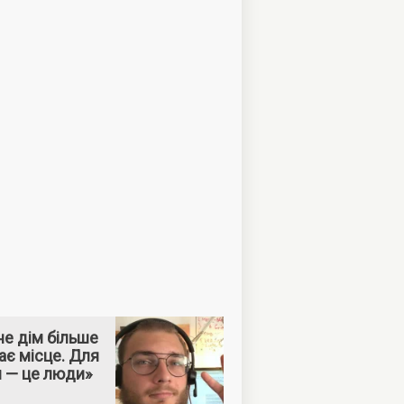
е дім більше
ає місце. Для
м — це люди»