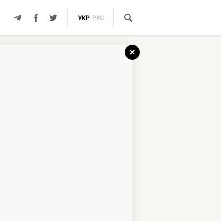
УКР
РУС