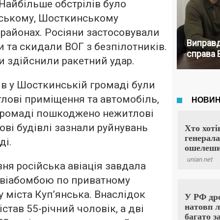
 Найбільше обстрілів було
мському, Шосткинському
районах. Росіяни застосовували
Виправд
и та скидали ВОГ з безпілотників.
справа 
ти здійснили ракетний удар.
ів у Шосткинській громаді були
лові приміщення та автомобіль,
 громаді пошкоджено нежитлові
ві будівлі зазнали руйнувань
ді.
вня російська авіація завдала
авіабомбою по приватному
 міста Куп’янська. Внаслідок
став 55-річний чоловік, а дві