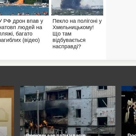
Росіяни завдали ударів
Ро