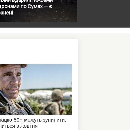
дронами по Сумах — є
анені