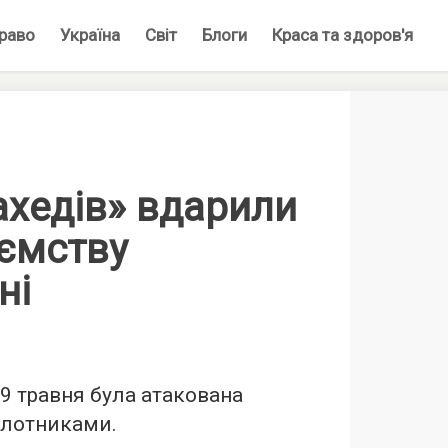
раво
Україна
Світ
Блоги
Краса та здоров'я
ахедів» вдарили
иємству
ні
9 травня була атакована
ілотниками.