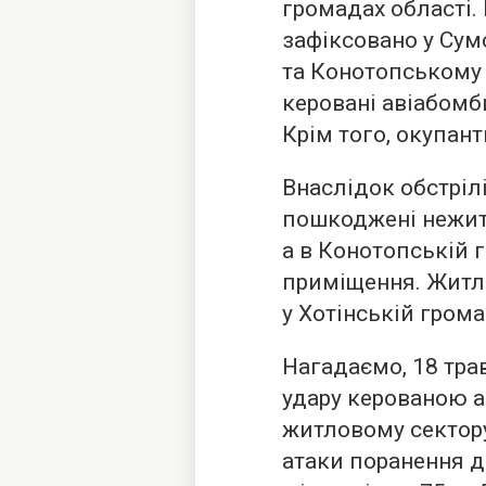
громадах області.
зафіксовано у Су
та Конотопському 
керовані авіабомб
Крім того, окупан
Внаслідок обстріл
пошкоджені нежит
а в Конотопській
приміщення. Житло
у Хотінській грома
Нагадаємо, 18 тра
удару керованою 
житловому сектору
атаки поранення ді