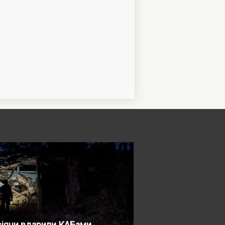
сіяни вдарили КАБами