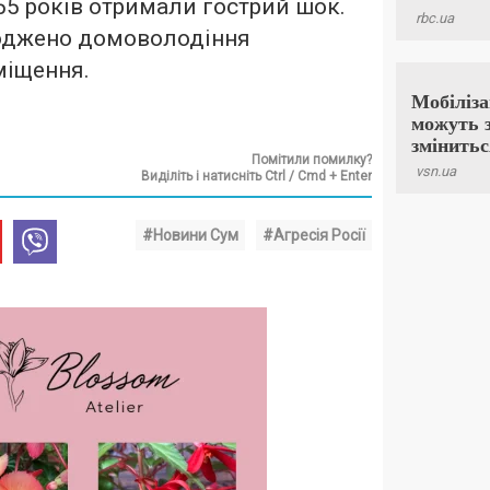
 55 років отримали гострий шок.
коджено домоволодіння
міщення.
Помітили помилку?
Виділіть і натисніть Ctrl / Cmd + Enter
#Новини Сум
#Агресія Росії