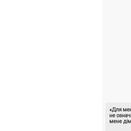
«Для мен
не означ
мене ді