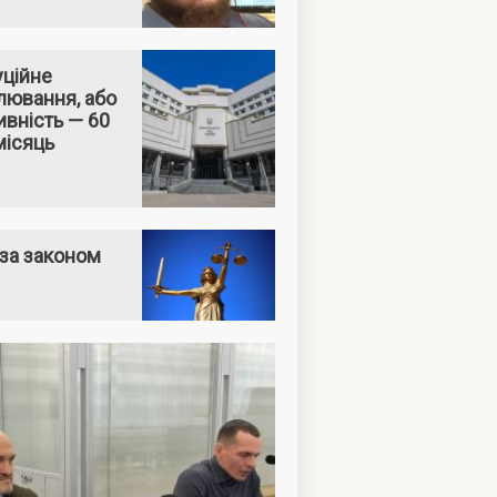
уційне
лювання, або
вність — 60
місяць
за законом