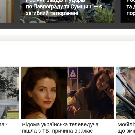
по Павлограду та Сумщині — є
та 
загиблий та поранені
пор