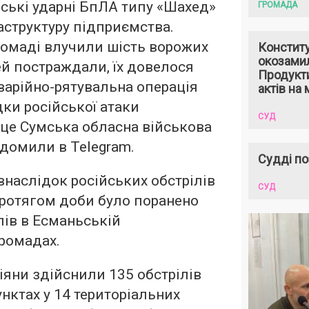
йські ударні БпЛА типу «Шахед»
ГРОМАДА
структуру підприємства.
ромаді влучили шість ворожих
Констит
окозами
й постраждали, їх довелося
Продукти
Аварійно-рятувальна операція
актів на 
дки російської атаки
СУД
 це Сумська обласна військова
ідомили в Telegram.
Судді по
внаслідок російських обстрілів
СУД
 протягом доби було поранено
ів в Есманьській
ромадах.
іяни здійснили 135 обстрілів
нктах у 14 територіальних