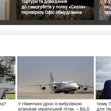
Тортури та доведення
У 
до самогубств у полку «Скеля»
лю
перевірить Офіс обмудсмена
та 