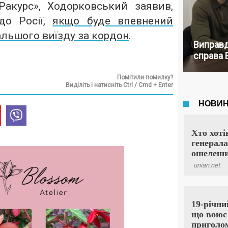
акурс», Ходорковський заявив,
до Росії,
якщо буде впевнений
льшого виїзду за кордон
.
Виправд
справа 
Помітили помилку?
Виділіть і натисніть Ctrl / Cmd + Enter