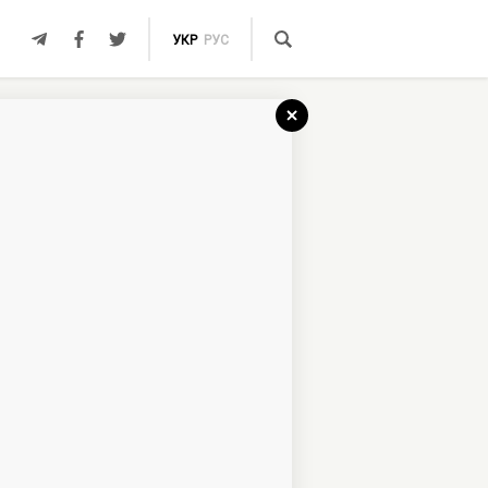
УКР
РУС