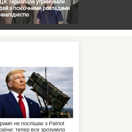
ТЦК Тернополя утримували
дей з психічними розладами
інвалідністю