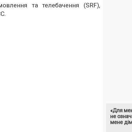
мовлення та телебачення (SRF),
С.
«Для мен
не означ
мене ді