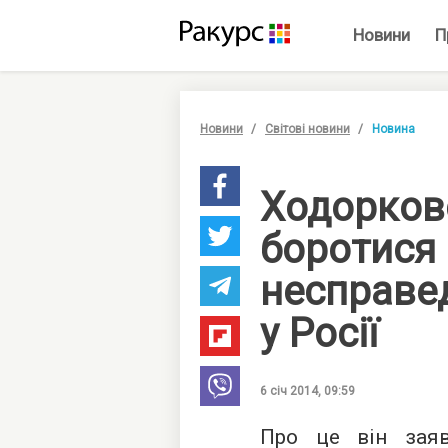
Новини
П
Новини
Світові новини
Новина
Ходорков
боротися 
несправе
у Росії
6 січ 2014, 09:59
Про це він зая