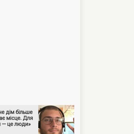
е дім більше
ає місце. Для
м — це люди»