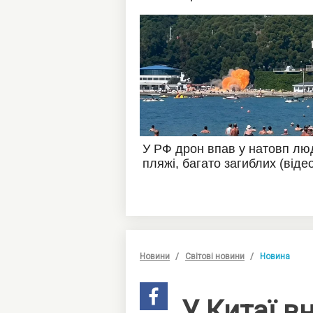
Новини
Світові новини
Новина
У Китаї в