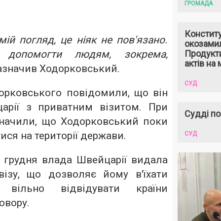
ГРОМАДА
Констит
мій погляд, це ніяк не пов'язано.
окозами
 допомогти людям, зокрема,
Продукти
актів на 
зазначив Ходорковський.
СУД
дорковського повідомили, що він
арії з приватним візитом. При
Судді по
начили, що Ходорковський поки
ися на території держави.
СУД
 грудня влада Швейцарії видала
ізу, що дозволяє йому в'їхати
вільно відвідувати країни
овору.