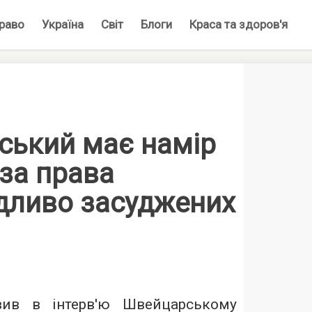
раво
Україна
Світ
Блоги
Краса та здоров'я
ський має намір
за права
дливо засуджених
вив в інтерв'ю Швейцарському