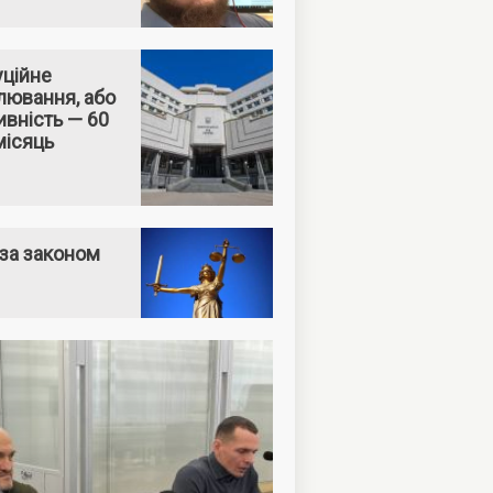
уційне
лювання, або
вність — 60
місяць
за законом