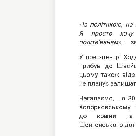
«
Із політикою, на 
Я просто хочу
політв'язням
», — 
У прес-центрі Хо
прибув до Швейц
цьому також відз
не планує залишат
Нагадаємо, що 30
Ходорковському в
до країни та 
Шенгенського дог