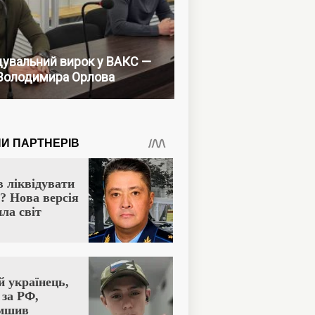
увальний вирок у ВАКС —
Володимира Орлова