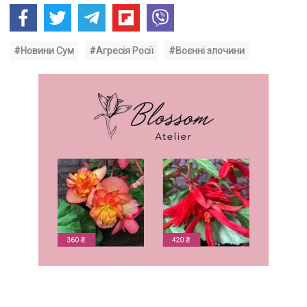
#Новини Сум
#Агресія Росії
#Воєнні злочини