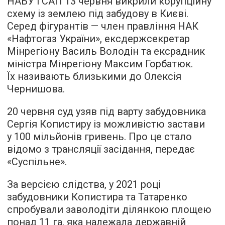
НАБУ і САП 13 червня викрили корупційну
схему із землею під забудову в Києві.
Серед фігурантів — член правління НАК
«Нафтогаз України», ексдержсекретар
Мінрегіону Василь Володін та ексрадник
міністра Мінрегіону Максим Горбатюк.
Їх називають близькими до Олексія
Чернишова.
20 червня суд узяв під варту забудовника
Сергія Копистиру із можливістю застави
у 100 мільйонів гривень. Про це стало
відомо з трансляції засідання, передає
«Суспільне».
За версією слідства, у 2021 році
забудовники Копистира та Татаренко
спробували заволодіти ділянкою площею
понад 11 га, яка належала державній