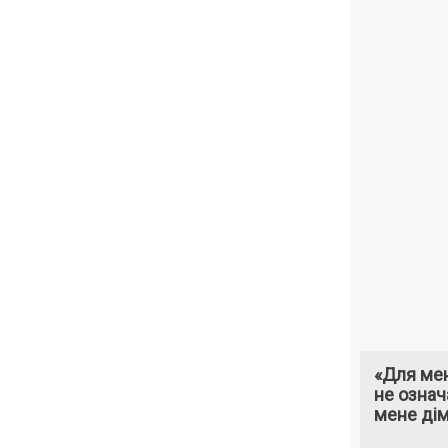
«Для мен
не означ
мене ді