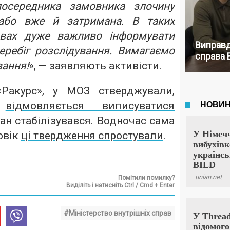
осередника замовника злочину
 або вже й затримана. В таких
авах дуже важливо інформувати
Виправд
еребіг розслідування. Вимагаємо
справа 
вання!
», — заявляють активісти.
Ракурс», у МОЗ стверджували,
л
відмовляється виписуватися
 стан стабілізувався. Водночас сама
овік
ці твердження спростували
.
Помітили помилку?
Виділіть і натисніть Ctrl / Cmd + Enter
#Міністерство внутрішніх справ