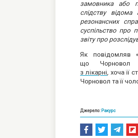
замовника або п
слідству відома
резонансних спр
суспільство про п
звіту про розсліду
Як повідомляв «
що Чорново
з лікарні
, хоча її
Чорновол та її чол
Джерело:
Ракурс