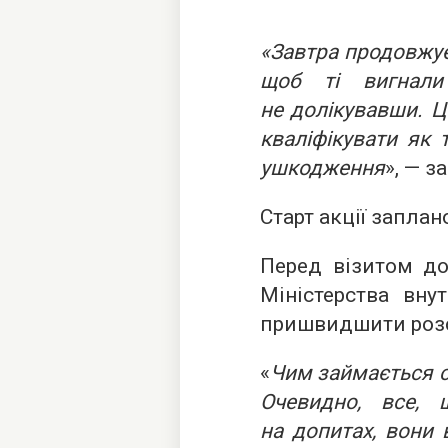
«Завтра продовжуєм
щоб ті вигнал
не долікувавши. Ц
кваліфікувати як 
ушкодження
», — з
Старт акції заплан
Перед візитом до
Міністерства вну
пришвидшити розс
«
Чим займається с
Очевидно, все, 
на допитах, вони 