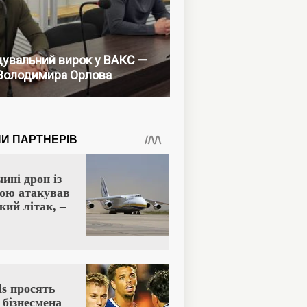
увальний вирок у ВАКС —
Володимира Орлова