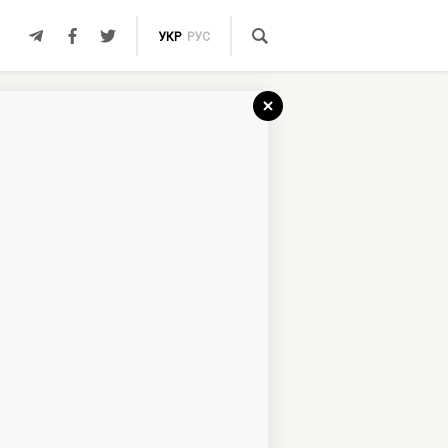
УКР
РУС