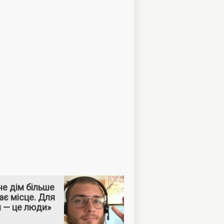
е дім більше
ає місце. Для
м — це люди»