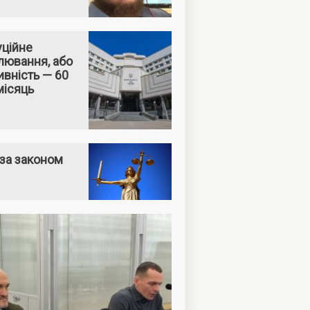
уційне
лювання, або
вність — 60
місяць
за законом