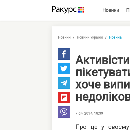
Новини
П
Новини
Новини України
Новина
Активіст
пікетуват
хоче вип
недоліко
7 січ 2014, 18:39
Про це у своєму 