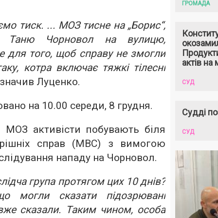
ГРОМАДА
о тиск. ... МОЗ тисне на „Борис“,
Констит
и Таню Чорновол на вулицю,
окозами
е для того, щоб справу не змогли
Продукти
актів на 
таку, котра включає тяжкі тілесні
азначив Луценко.
СУД
овано на 10.00 середи, 8 грудня.
Судді по
 МОЗ активісти побувають біля
СУД
трішніх справ (МВС) з вимогою
лідування нападу на Чорновол.
лідча група протягом цих 10 днів?
що могли сказати підозрювані
вже сказали. Таким чином, особа