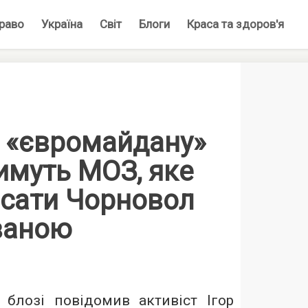
раво
Україна
Світ
Блоги
Краса та здоров'я
и «євромайдану»
имуть МОЗ, яке
исати Чорновол
ваною
блозі повідомив активіст Ігор