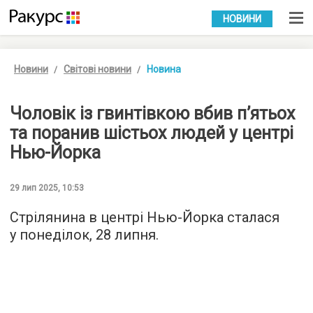
УКР
РУС
НОВИНИ
Новини
Світові новини
Новина
Чоловік із гвинтівкою вбив п’ятьох
та поранив шістьох людей у центрі
Нью-Йорка
29 лип 2025, 10:53
Стрілянина в центрі Нью-Йорка сталася
у понеділок, 28 липня.