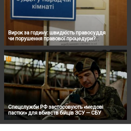
Вирок за годину: швидкість правосуддя
чи порушення правової процедури?
Спецслужби РФ застосовують «медові
пастки» для вбивств бійців ЗСУ — СБУ