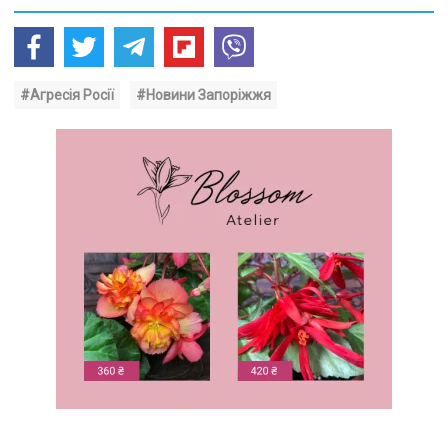
#Агресія Росії
#Новини Запоріжжя