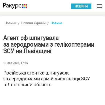
УКР
РУС
НОВИНИ
Новини
Новини України
Новина
Агент рф шпигувала
за аеродромами з гелікоптерами
ЗСУ на Львівщині
11 сер 2025, 17:56
Російська агентка шпигувала
за аеродромами армійської авіації ЗСУ
в Львівській області.