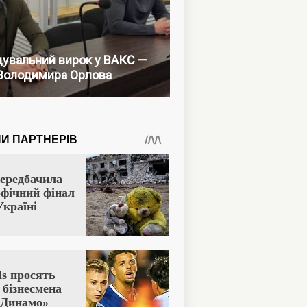
увальний вирок у ВАКС —
Володимира Орлова