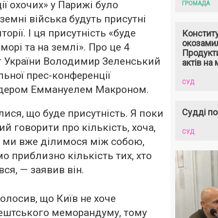
ції охочих» у Парижі було
ГРОМАДА
земні війська будуть присутні
торії. І ця присутність «буде
Констит
окозами
 морі та на землі». Про це 4
Продукти
т України Володимир Зеленський
актів на 
льної прес-конференції
СУД
ідером Еммануелем Макроном.
Судді по
ся, що буде присутність. Я поки
ий говорити про кількість, хоча,
СУД
, ми вже ділимося між собою,
о приблизно кількість тих, хто
ся, — заявив він.
олосив, що Київ не хоче
ештського меморандуму, тому