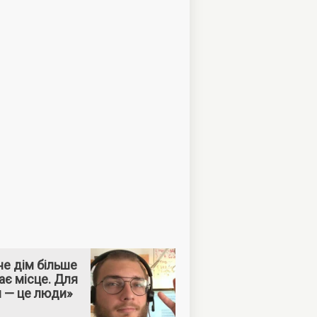
е дім більше
ає місце. Для
м — це люди»