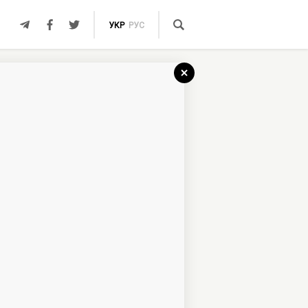
УКР
РУС