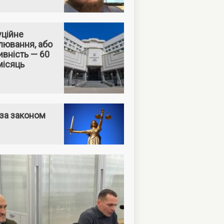
уційне
лювання, або
вність — 60
місяць
за законом