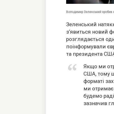
Володимир Зеленський зробив низ
Зеленський натякн
з’явиться новий ф
розглядається оди
поінформували єв
та президента СШ
Якщо ми от
США, тому щ
форматі за
ми отримає
будемо раді
зазначив г