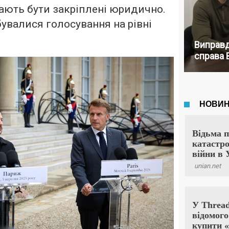
мають бути закріплені юридично.
бувалися голосування на рівні
Виправд
справа 