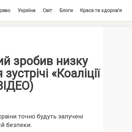
раво
Україна
Світ
Блоги
Краса та здоров'я
ий зробив низку
 зустрічі «Коаліції
ВІДЕО)
країни точно будуть залучені
ій безпеки.