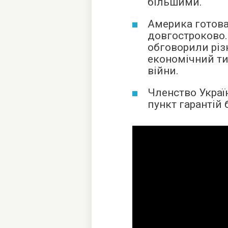
більшими.
Америка готова
довгостроково.
обговорили різн
економічний ти
війни.
Членство Украї
пункт гарантій 