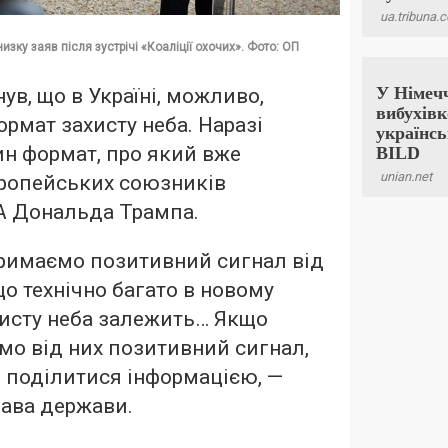
ку заяв після зустрічі «Коаліції охочих». Фото: ОП
ув, що в Україні, можливо,
ормат захисту неба. Наразі
н формат, про який вже
ропейських союзників
А Дональда Трампа.
римаємо позитивний сигнал від
о технічно багато в новому
хисту неба залежить… Якщо
мо від них позитивний сигнал,
 поділитися інформацією, —
лава держави.