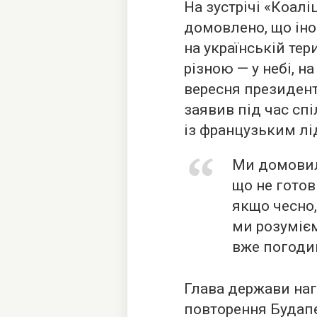
На зустрічі «Коалі
домовлено, що іно
на українській тери
різною — у небі, на
вересня президен
заявив під час спі
із французьким л
Ми домовили
що не готов
якщо чесно
ми розумієм
вже погодив
Глава держави наг
повторення Будап