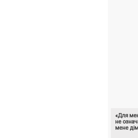
«Для мен
не означ
мене ді