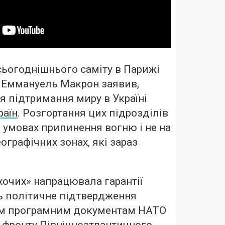
сьогоднішнього саміту в Парижі
ї Еммануель Макрон заявив,
ля підтримання миру в Україні
раїн
. Розгортання цих підрозділів
 умовах припинення вогню і не на
географічних зонах, які зараз
хочих» напрацювала гарантії
ь політичне підтвердження
сім програмним документам НАТО