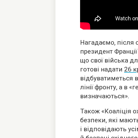
Нагадаємо, після 
президент Франці
що свої війська д
готові надати
26 к
відбуватиметься в
лінії фронту, а в «
визначаються».
Також «Коаліція о
безпеки, які мают
і відповідають у