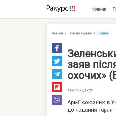
Новини
П
Новини
Новини України
Новина
Зеленськ
заяв після
охочих» (
4 вер 2025, 19:29
Армії союзників У
до надання гарант