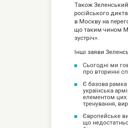
Також Зеленський
російського дикта
в Москву на перег
що таким чином М
зустріч».
Інші заяви Зеленсь
Сьогодні ми гов
про вторинні сп
Є базова рамка
українська армі
елементом цих г
тренування, вир
Європейське ви
що недостатньо