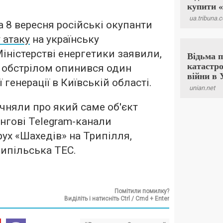
а 8 вересня російські окупанти
 атаку
на українську
Міністерстві енергетики заявили,
 обстрілом опинився один
ї генерації в Київській області.
очняли про який саме об'єкт
нгові Telegram-канали
ух «Шахедів» на Трипілля,
ипільська ТЕС.
Помітили помилку?
Виділіть і натисніть Ctrl / Cmd + Enter