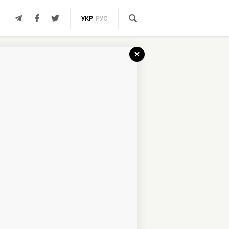
УКР
РУС