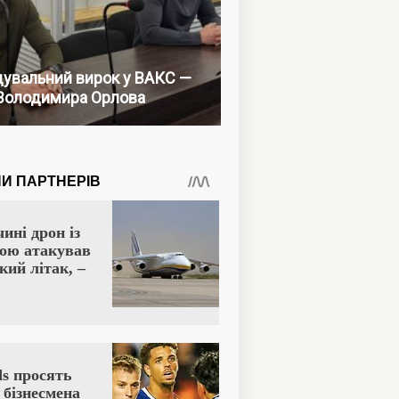
увальний вирок у ВАКС —
Володимира Орлова