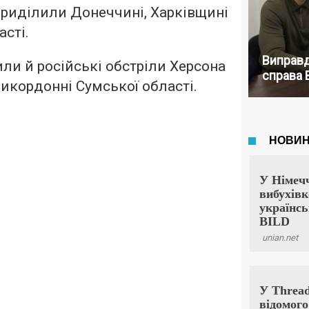
риділили Донеччині, Харківщині
асті.
Виправд
или й російські обстріли Херсона
справа 
прикордонні Сумської області.