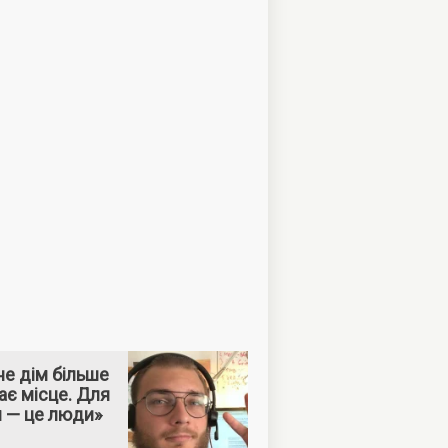
е дім більше
ає місце. Для
м — це люди»