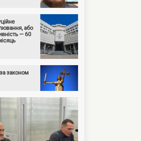
уційне
лювання, або
вність — 60
місяць
за законом