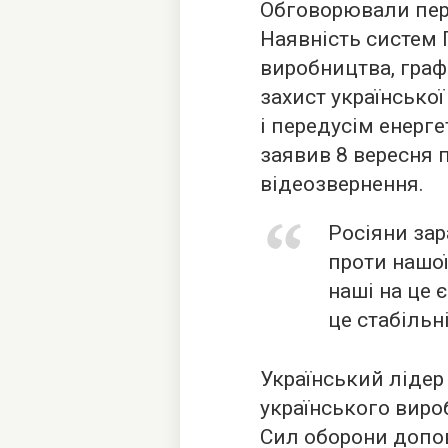
Обговорювали пере
Наявність систем П
виробництва, граф
захист української
і передусім енерг
заявив 8 вересня п
відеозвернення.
Росіяни зар
проти нашої
наші на це 
це стабільн
Український лідер
українського виро
Сил оборони допов