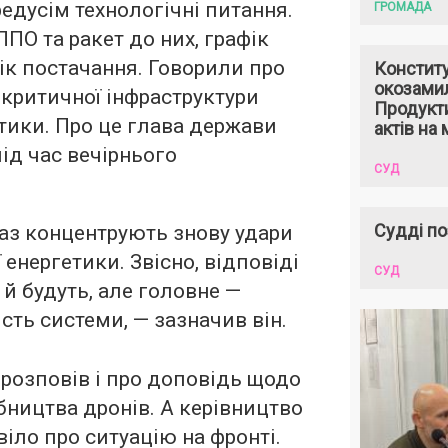
дусім технологічні питання.
ГРОМАДА
ПО та ракет до них, графік
ік постачання. Говорили про
Констит
окозами
 критичної інфраструктури
Продукти
етики. Про це глава держави
актів на 
ід час вечірнього
СУД
Судді по
аз концентрують знову удари
 енергетики. Звісно, відповіді
СУД
є й будуть, але головне —
ість системи, — зазначив він.
 розповів і про доповідь щодо
бництва дронів. А керівництво
іло про ситуацію на фронті.