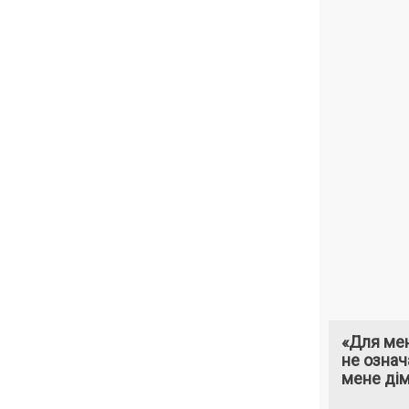
«Для мен
не означ
мене ді