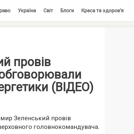
раво
Україна
Світ
Блоги
Краса та здоров'я
ий провів
 обговорювали
ергетики (ВІДЕО)
мир Зеленський провів
 верховного головнокомандувача.