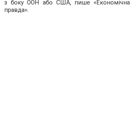
з боку ООН або США, пише «
Економічна
правда
».