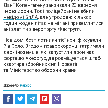
Данії Копенгагену закривали 23 вересня
через дрони. Тоді поліцейські не збили
невідомі БпЛА
, але упродовж кількох
годин жоден літак не міг ані приземлитися,
ані злетіти з аеропорту «Каструп».
Невідомі безпілотники тієї ночі фіксували
й в Осло. Згодом правоохоронці затримали
двох іноземців, які запустили дрон над
фортецю Акерсгус, де розміщується штаб-
квартира збройних сил Норвегії
та Міністерство оборони країни.
Джерело:
Ракурс