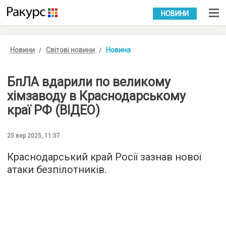
УКР
РУС
НОВИНИ
Новини
Світові новини
Новина
БпЛА вдарили по великому
хімзаводу в Краснодарському
краї РФ (ВІДЕО)
25 вер 2025, 11:57
Краснодарський край Росії зазнав нової
атаки безпілотників.