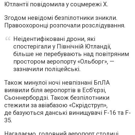
Ютлантії повідомила у соцмережі Х.
Згодом невідомі безпілотники зникли.
Правоохоронці розпочали розслідування.
Неідентифіковані дрони, які
спостерігали у Північній Ютландії,
більше не перебувають над повітряним
простором аеропорту «Ольборг», —
зазначили поліцейські.
Також минулої ночі невпізнані БпЛА
виявили біля аеропортів в Есб'єрзі,
Сьоннербордзі. Також безпілотники
стежили за авіабазою «Скрідструп»,
де базуються данські винищувачі F-16 та F-
35.
Нагадаємо, головний аеропорт столиці