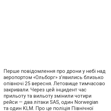
Перше повідомлення про дрони у небі над
аеропортом «Ольборг» з’явились близько
опівночі 25 вересня. Летовище тимчасово
закривали. Через цей інцидент час
прильоту та вильоту змінили чотири
рейси — два літаки SAS, один Norwegian
та один KLM. Про це поліція Північної