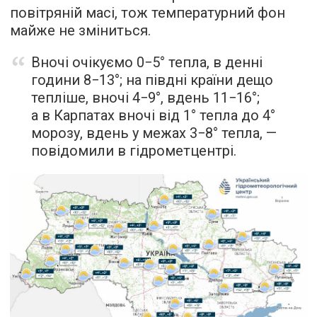
повітряній масі, тож температурний фон
майже не зміниться.
Вночі очікуємо 0−5° тепла, в денні
години 8−13°; на півдні країни дещо
тепліше, вночі 4−9°, вдень 11−16°;
а в Карпатах вночі від 1° тепла до 4°
морозу, вдень у межах 3−8° тепла, —
повідомили в гідрометцентрі.