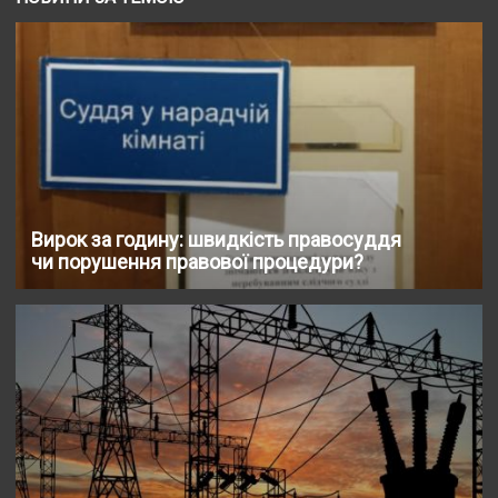
Вирок за годину: швидкість правосуддя
чи порушення правової процедури?