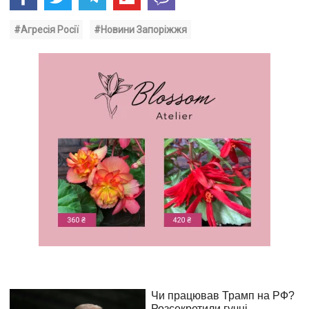
#Агресія Росії
#Новини Запоріжжя