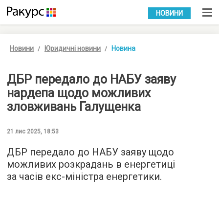
УКР
РУС
НОВИНИ
Новини
Юридичні новини
Новина
ДБР передало до НАБУ заяву
нардепа щодо можливих
зловживань Галущенка
21 лис 2025, 18:53
ДБР передало до НАБУ заяву щодо
можливих розкрадань в енергетиці
за часів екс-міністра енергетики.