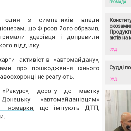
ГРОМАДА
 один з симпатиків влади
Констит
окозами
іонерам, що Фірсов його образив,
Продукти
атримали ударівця і доправили
актів на 
кого відділку.
СУД
рги активістів «автомайдану»,
Судді по
вами про пошкодження їхнього
равоохоронці не реагують.
СУД
«Ракурс», дорогу до маєтку
Донецьку «автомайданівцям»
і іномарки
, що імітують ДТП,
и.