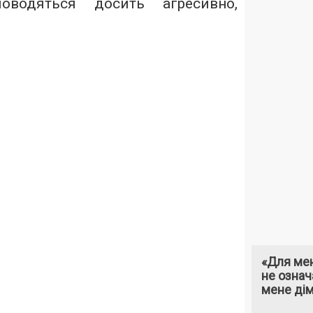
поводяться досить агресивно,
«Для мен
не означ
мене ді