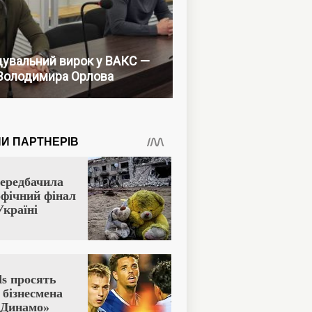
увальний вирок у ВАКС —
Володимира Орлова