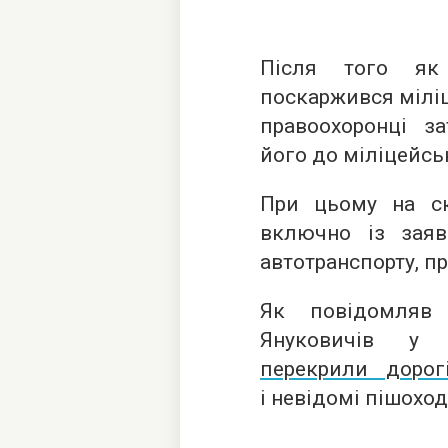
Після того як
поскаржився міліц
правоохоронці з
його до міліцейсь
При цьому на ска
включно із зая
автотранспорту, п
Як повідомляв 
Януковичів у 
перекрили дорог
і невідомі пішоход