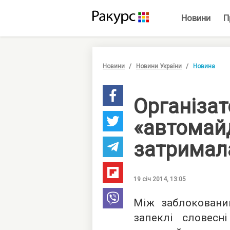
Новини
П
Новини
Новини України
Новина
Організа
«автомай
затримала
19 січ 2014, 13:05
Між заблоковани
запеклі словесн