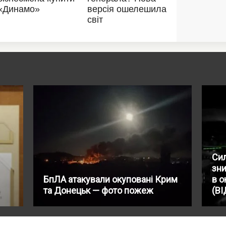
Сил
зн
БпЛА атакували окуповані Крим
в 
та Донецьк — фото пожеж
(ВІ