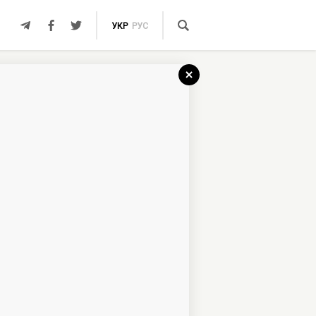
УКР
РУС