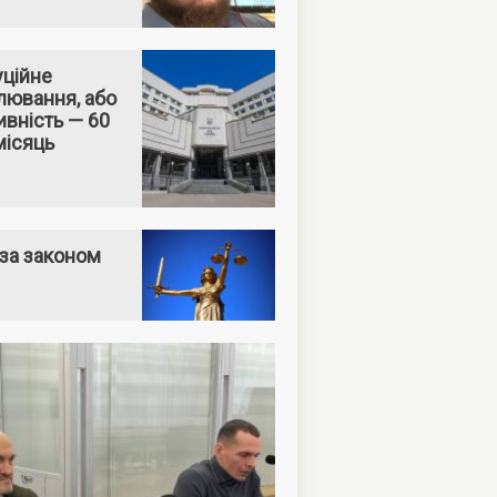
уційне
лювання, або
вність — 60
місяць
за законом