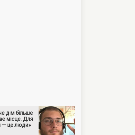
е дім більше
ає місце. Для
м — це люди»