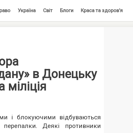
раво
Україна
Світ
Блоги
Краса та здоров'я
тора
дану» в Донецьку
 міліція
ми і блокуючими відбуваються
і перепалки. Деякі противники