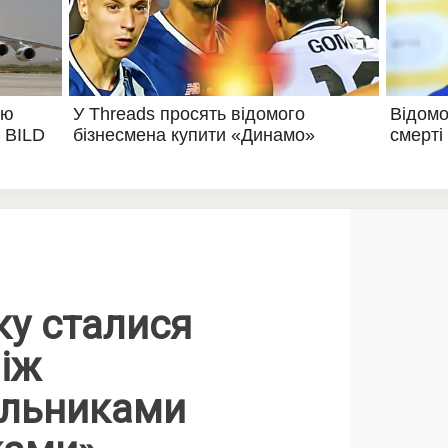
ку сталися
іж
альниками