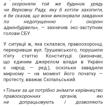
а охороняли той же будинок уряду
чи Верховну Раду, яку б хотіли захопити,
я би сказав, що вони виконували завдання
по недопущенню і охороні
адмінбудівель
», — зазначив экс-заступник
голови СБУ.
У ситуації ж, яка склалася, правоохоронці,
перекривши вул. Грушевського, порушили
п'яту статтю Конституції (визначає,
що єдиним джерелом влади в Україні
є народ — ред.), оскільки завадили
мирному — на момент його початку —
протесту, вважає Скіпальський.
«
Тільки за це потрібно знімати керівництво
правоохоронних органів, які
не допрацьовують і дозволяють