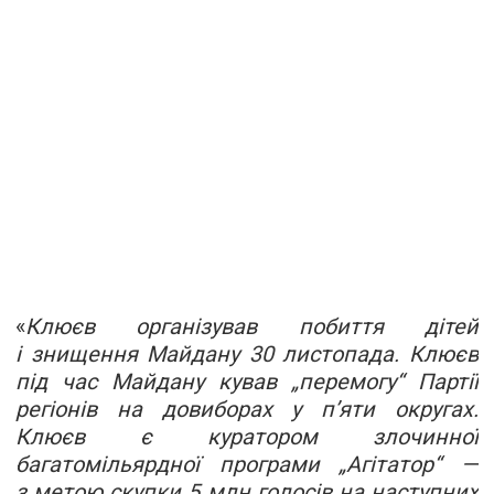
«
Клюєв організував побиття дітей
і знищення Майдану 30 листопада. Клюєв
під час Майдану кував „перемогу“ Партії
регіонів на довиборах у п’яти округах.
Клюєв є куратором злочинної
багатомільярдної програми „Агітатор“ —
з метою скупки 5 млн голосів на наступних