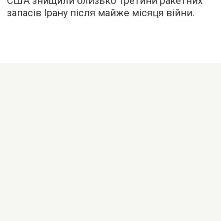
США знищили близько третини ракетних
запасів Ірану після майже місяця війни.