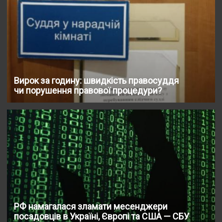
Вирок за годину: швидкість правосуддя
чи порушення правової процедури?
РФ намагалася зламати месенджери
посадовців в Україні, Європі та США — СБУ