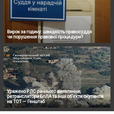
Вирок за годину: швидкість правосуддя
чи порушення правової процедури?
Уражено РЛС раннього виявлення,
ретранслятори БпЛА та інші об'єкти окупантів
на ТОТ — Генштаб