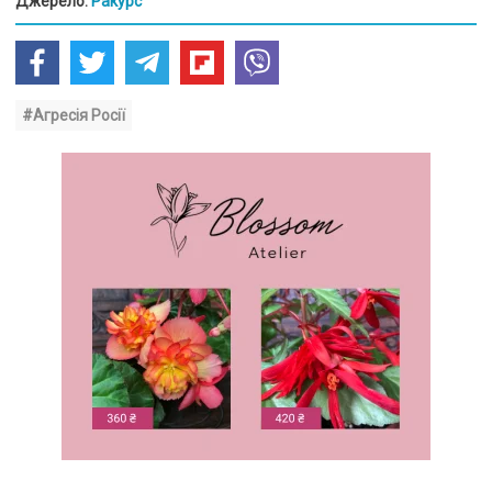
Джерело:
Ракурс
#Агресія Росії