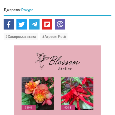
Джерело:
Ракурс
#Хакерська атака
#Агресія Росії