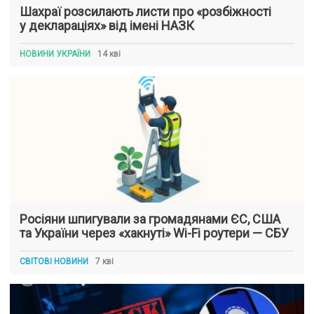
Шахраї розсилають листи про «розбіжності
у деклараціях» від імені НАЗК
НОВИНИ УКРАЇНИ
14 кві
Росіяни шпигували за громадянами ЄС, США
та України через «хакнуті» Wi-Fi роутери — СБУ
СВІТОВІ НОВИНИ
7 кві