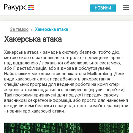
УКР
РУС
НОВИНИ
За темою
Хакерська атака
Хакерська атака
Хакерська атака - замах на систему безпеки, тобто дію,
метою якого є захоплення контролю - підвищення прав -
над віддаленою / локальної обчислювальної системою,
або її дестабілізація, або відмова в обслуговуванні.
Найстарішим методом атак вважається Mailbombing. Деякі
види хакерських атак передбачають використання
спеціальних програм для ведення роботи на комп'ютері
жертви, а також подальшого поширення (віруси і черв'яки).
Такі програми призначені для пошуку і передачі своєму
власникові секретної інформації, або просто для нанесення
шкоди системі безпеки і працездатності комп'ютера жертви
- новини про хакерські атаки.