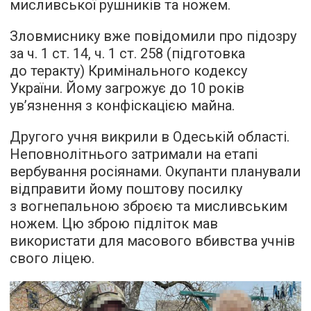
мисливської рушників та ножем.
Зловмиснику вже повідомили про підозру
за ч. 1 ст. 14, ч. 1 ст. 258 (підготовка
до теракту) Кримінального кодексу
України. Йому загрожує до 10 років
ув’язнення з конфіскацією майна.
Другого учня викрили в Одеській області.
Неповнолітнього затримали на етапі
вербування росіянами. Окупанти планували
відправити йому поштову посилку
з вогнепальною зброєю та мисливським
ножем. Цю зброю підліток мав
використати для масового вбивства учнів
свого ліцею.