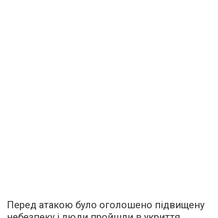
Перед атакою було оголошено підвищену
небезпеку і люди пройшли в укриття.