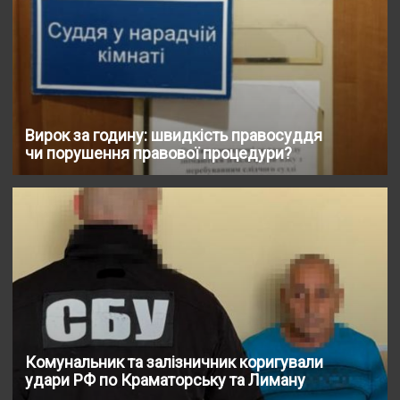
Вирок за годину: швидкість правосуддя
чи порушення правової процедури?
Комунальник та залізничник коригували
удари РФ по Краматорську та Лиману