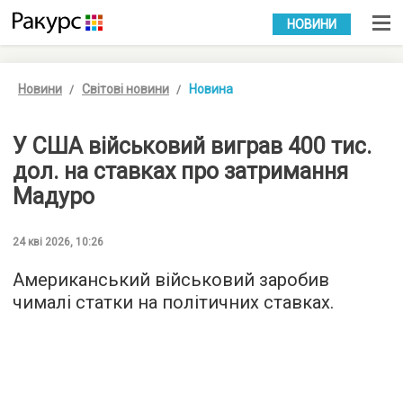
УКР
РУС
НОВИНИ
Новини
Світові новини
Новина
У США військовий виграв 400 тис.
дол. на ставках про затримання
Мадуро
24 кві 2026, 10:26
Американський військовий заробив
чималі статки на політичних ставках.