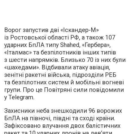
Ворог запустив дві «Іскандер-М»
із Ростовської області РФ, а також 107
ударних БпЛА типу Shahed, «Гербера»,
«Італмас» та безпілотників інших типів
з шести напрямків. Близько 70 із них були
«шахедами». Відбивали атаку авіація,
зенітні ракетні війська, підрозділи РЕБ
та безпілотних систем й мобільні вогневі
групи. Про це Повітряні сили повідомили
у Telegram.
Захисники неба знешкодили 96 ворожих
БпЛА на півночі, півдні та сході країни.
Зафіксовано влучання двох балістичних
ракет та 10 ударних дронів на дев’яти