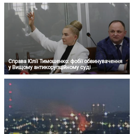
Справа Юлії Тимошенко: фобії обвинувачення
у Вищому антикорупційному суді