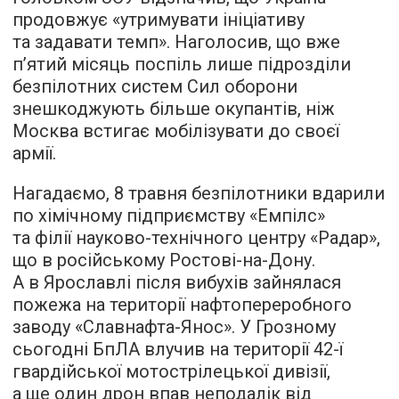
продовжує «утримувати ініціативу
та задавати темп». Наголосив, що вже
п’ятий місяць поспіль лише підрозділи
безпілотних систем Сил оборони
знешкоджують більше окупантів, ніж
Москва встигає мобілізувати до своєї
армії.
Нагадаємо, 8 травня безпілотники вдарили
по хімічному підприємству «Емпілс»
та філії науково-технічного центру «Радар»,
що в російському Ростові-на-Дону.
А в Ярославлі після вибухів зайнялася
пожежа на території нафтопереробного
заводу «Славнафта-Янос». У Грозному
сьогодні БпЛА влучив на території 42-ї
гвардійської мотострілецької дивізії,
а ще один дрон впав неподалік від