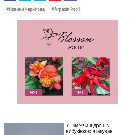
#Новини Чернігова
#Агресія Росії