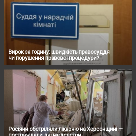
Вирок за годину: швидкість правосуддя
чи порушення правової процедури?
Росіяни обстріляли лікарню на Херсонщині —
постраждали дві медсестри