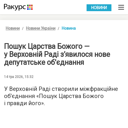
УКР
РУС
НОВИНИ
Новини
Новини України
Новина
Пошук Царства Божого —
у Верховній Раді з’явилося нове
депутатське об'єднання
14 тра 2026, 15:32
У Верховній Раді створили міжфракційне
об'єднання «Пошук Царства Божого
і правди його».