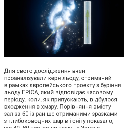
Для свого дослідження вчені
проаналізували керн льоду, отриманий
в рамках європейського проекту з буріння
льоду EPICA, який відповідає часовому
періоду, коли, як припускають, відбулося
входження в хмару. Порівняння вмісту
заліза-60 із раніше отриманими зразками
з глибоководних шарів і снігу показало,