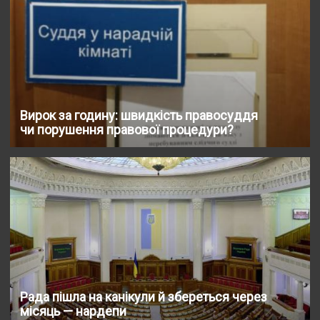
Вирок за годину: швидкість правосуддя
чи порушення правової процедури?
Рада пішла на канікули й збереться через
місяць — нардепи