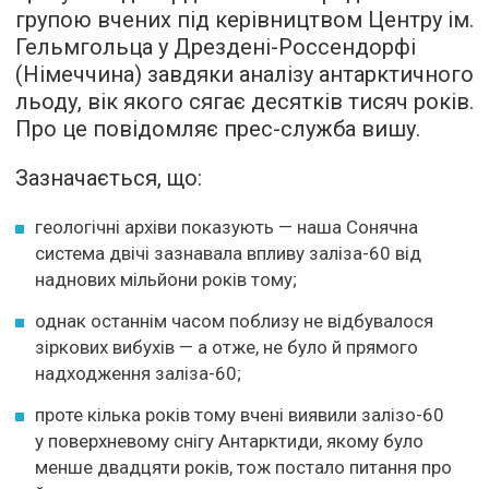
групою вчених під керівництвом Центру ім.
Гельмгольца у Дрездені-Россендорфі
(Німеччина) завдяки аналізу антарктичного
льоду, вік якого сягає десятків тисяч років.
Про це повідомляє прес-служба вишу.
Зазначається, що:
геологічні архіви показують — наша Сонячна
система двічі зазнавала впливу заліза-60 від
наднових мільйони років тому;
однак останнім часом поблизу не відбувалося
зіркових вибухів — а отже, не було й прямого
надходження заліза-60;
проте кілька років тому вчені виявили залізо-60
у поверхневому снігу Антарктиди, якому було
менше двадцяти років, тож постало питання про