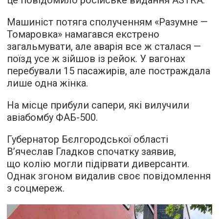
Машиніст потяга сполученням «Разумне —
Томаровка» намагався екстрено
загальмувати, але аварія все ж сталася —
поїзд усе ж зійшов із рейок. У вагонах
перебували 15 пасажирів, але постраждала
лише одна жінка.
На місце прибули сапери, які вилучили
авіабомбу ФАБ-500.
Губернатор Бєлгородської області
В’ячеслав Гладков спочатку заявив,
що колію могли підірвати диверсанти.
Однак згоном видалив своє повідомлення
з соцмереж.